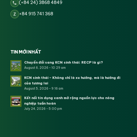
(+84 24) 3868 4849
+84 915 741 368
Z
TIN MỚI NHẤT
Chuyển đổi sang KCN sinh thái: RECP là gì?
August 6, 2026 - 10:29 am
KCN sinh thái – Không chỉ là xu hướng, mà là hướng đi
của tương lai
August 5, 2026 - 9:16 am
Kết nối tín dụng xanh mở rộng nguồn lực cho nông
nghiệp tuần hoàn
July 24, 2026 - 5:00 pm