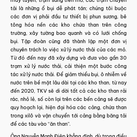
tải là những ổ bụi dễ phát tán; chúng tôi buộc
các đơn vị phải đầu tư thiết bị phun sương, bê
tông hóa nền các kho chứa than trên công
trường, xây tường bao quanh và có lưới chống
bụi. Tập đoàn cũng đã thành lập một đơn vị
chuyên trách lo việc xử lý nước thải của các mỏ.
Từ đó đến nay đã xây dựng và đưa vào gần 30
trạm xử lý nước thải, cải thiện một bước công
tác xử lý nước thải. Để giảm thiểu bụi, ô nhiễm về
nước trên bề mặt lâu dài tại các kho than, từ nay
đến 2020, TKV sẽ di dời tất cả các kho than rải
rác, nhỏ lẻ, số còn lại trên các bến cảng sẽ được
quy hoạch lại, hiện đại hóa các cảng, chứa than
trong xilô và vận chuyển tới cảng bằng băng tải
để các tàu vào “ăn than”.
Ông Nguyễn Mạnh Điệp khẳng định, dù trong điều