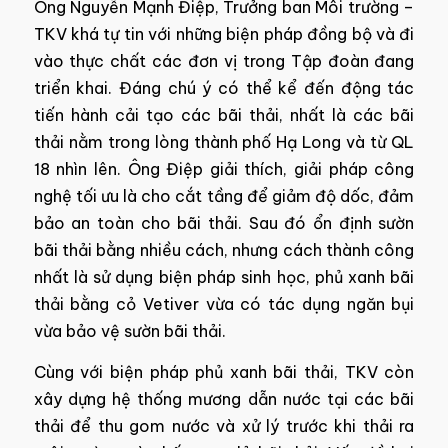
Ông Nguyễn Mạnh Điệp, Trưởng ban Môi trường –
TKV khá tự tin với những biện pháp đồng bộ và đi
vào thực chất các đơn vị trong Tập đoàn đang
triển khai. Đáng chú ý có thể kể đến động tác
tiến hành cải tạo các bãi thải, nhất là các bãi
thải nằm trong lòng thành phố Hạ Long và từ QL
18 nhìn lên. Ông Điệp giải thích, giải pháp công
nghệ tối ưu là cho cắt tầng để giảm độ dốc, đảm
bảo an toàn cho bãi thải. Sau đó ổn định sườn
bãi thải bằng nhiều cách, nhưng cách thành công
nhất là sử dụng biện pháp sinh học, phủ xanh bãi
thải bằng cỏ Vetiver vừa có tác dụng ngăn bụi
vừa bảo vệ sườn bãi thải.
Cùng với biện pháp phủ xanh bãi thải, TKV còn
xây dựng hệ thống mương dẫn nước tại các bãi
thải để thu gom nước và xử lý trước khi thải ra