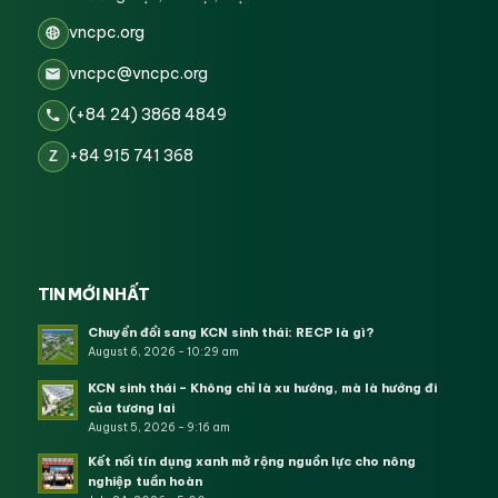
vncpc.org
vncpc@vncpc.org
(+84 24) 3868 4849
+84 915 741 368
Z
TIN MỚI NHẤT
Chuyển đổi sang KCN sinh thái: RECP là gì?
August 6, 2026 - 10:29 am
KCN sinh thái – Không chỉ là xu hướng, mà là hướng đi
của tương lai
August 5, 2026 - 9:16 am
Kết nối tín dụng xanh mở rộng nguồn lực cho nông
nghiệp tuần hoàn