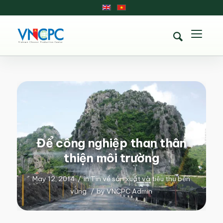
Để công nghiệp than thân
thiện môi trường
May 12, 2014
/
in
Tin về sản xuất và tiêu thụ bền
vững
/
by
VNCPC Admin