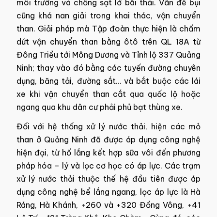
môi trường và chống sạt lở bãi thải. Vấn đề bụi
cũng khá nan giải trong khai thác, vận chuyển
than. Giải pháp mà Tập đoàn thực hiện là chấm
dứt vận chuyển than bằng ôtô trên QL 18A từ
Đông Triều tới Mông Dương và Tỉnh lộ 337 Quảng
Ninh; thay vào đó bằng các tuyến đường chuyên
dụng, băng tải, đường sắt… và bắt buộc các lái
xe khi vận chuyển than cắt qua quốc lộ hoặc
ngang qua khu dân cư phải phủ bạt thùng xe.
Đối với hệ thống xử lý nước thải, hiện các mỏ
than ở Quảng Ninh đã được áp dụng công nghệ
hiện đại, từ hố lắng kết hợp sữa vôi đến phương
pháp hóa – lý và lọc cơ học có áp lực. Các trạm
xử lý nước thải thuộc thế hệ đầu tiên được áp
dụng công nghệ bể lắng ngang, lọc áp lực là Hà
Ráng, Hà Khánh, +260 và +320 Đồng Vông, +41