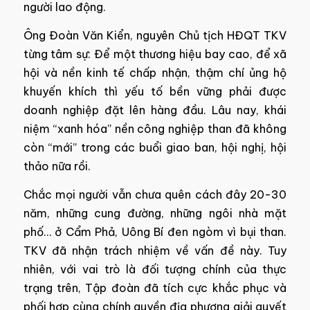
người lao động.
Ông Đoàn Văn Kiển, nguyên Chủ tịch HĐQT TKV
từng tâm sự: Để một thương hiệu bay cao, để xã
hội và nền kinh tế chấp nhận, thậm chí ủng hộ
khuyến khích thì yếu tố bền vững phải được
doanh nghiệp đặt lên hàng đầu. Lâu nay, khái
niệm “xanh hóa” nền công nghiệp than đã không
còn “mới” trong các buổi giao ban, hội nghị, hội
thảo nữa rồi.
Chắc mọi người vẫn chưa quên cách đây 20-30
năm, những cung đường, những ngôi nhà mặt
phố… ở Cẩm Phả, Uông Bí đen ngòm vì bụi than.
TKV đã nhận trách nhiệm về vấn đề này. Tuy
nhiên, với vai trò là đối tượng chính của thực
trạng trên, Tập đoàn đã tích cực khắc phục và
phối hợp cùng chính quyền địa phương giải quyết