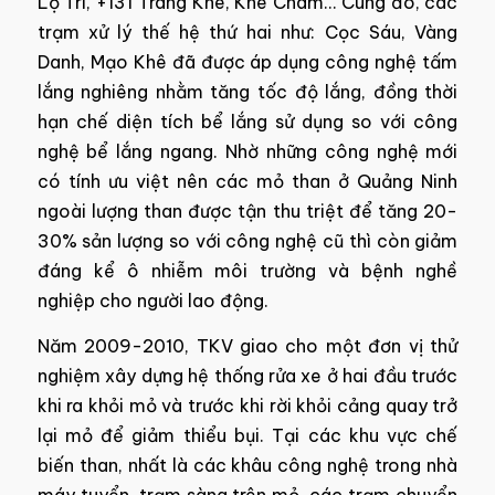
Lộ Trí, +131 Tràng Khê, Khe Chàm… Cùng đó, các
trạm xử lý thế hệ thứ hai như: Cọc Sáu, Vàng
Danh, Mạo Khê đã được áp dụng công nghệ tấm
lắng nghiêng nhằm tăng tốc độ lắng, đồng thời
hạn chế diện tích bể lắng sử dụng so với công
nghệ bể lắng ngang. Nhờ những công nghệ mới
có tính ưu việt nên các mỏ than ở Quảng Ninh
ngoài lượng than được tận thu triệt để tăng 20-
30% sản lượng so với công nghệ cũ thì còn giảm
đáng kể ô nhiễm môi trường và bệnh nghề
nghiệp cho người lao động.
Năm 2009-2010, TKV giao cho một đơn vị thử
nghiệm xây dựng hệ thống rửa xe ở hai đầu trước
khi ra khỏi mỏ và trước khi rời khỏi cảng quay trở
lại mỏ để giảm thiểu bụi. Tại các khu vực chế
biến than, nhất là các khâu công nghệ trong nhà
máy tuyển, trạm sàng trên mỏ, các trạm chuyển