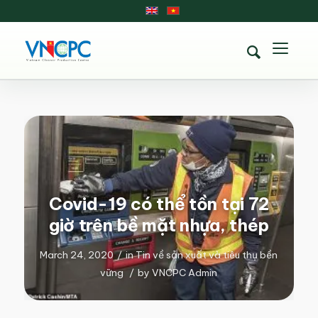
Covid-19 có thể tồn tại 72
giờ trên bề mặt nhựa, thép
March 24, 2020
/
in
Tin về sản xuất và tiêu thụ bền
vững
/
by
VNCPC Admin