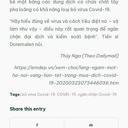
bề mặt bằng các dung dịch có chứa chất tẩy
pha loãng có khả năng loại bỏ virus Covid-19.
“Hãy hiểu đúng về virus và cách tiêu diệt nó – và
làm như vậy – điều này rất quan trọng để ngăn
chặn đại dịch và kiểm soát bệnh”, Tiến sĩ
Doremalen nói.
Thúy Nga (Theo Dailymail)
https://emdep.vn/xem-choi/lang-ngam-mot-
ha-noi-vang-hon-tet-trong-mua-dich-covid-
19-20200323073446036.htm
Tags:
bỏ virus Covid-19
,
COVID-19
,
ngăn chặn Covid-19
Share this entry