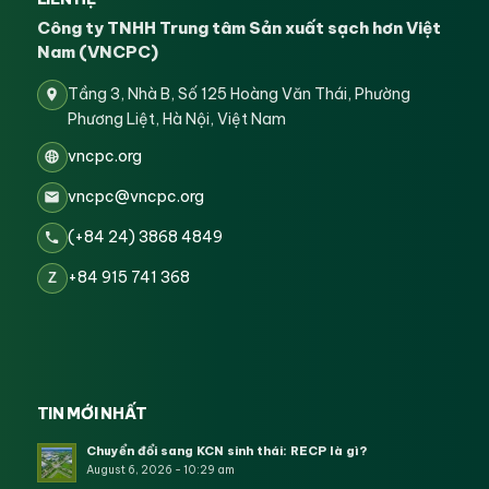
Công ty TNHH Trung tâm Sản xuất sạch hơn Việt
Nam (VNCPC)
Tầng 3, Nhà B, Số 125 Hoàng Văn Thái, Phường
Phương Liệt, Hà Nội, Việt Nam
vncpc.org
vncpc@vncpc.org
(+84 24) 3868 4849
+84 915 741 368
Z
TIN MỚI NHẤT
Chuyển đổi sang KCN sinh thái: RECP là gì?
August 6, 2026 - 10:29 am