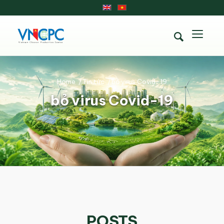
Home
/
Tin tức
/
bỏ virus Covid-19
bỏ virus Covid-19
POSTS