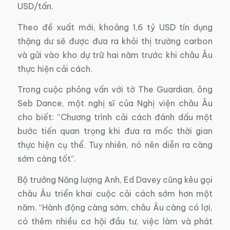
USD/tấn.
Theo đề xuất mới, khoảng 1,6 tỷ USD tín dụng
thặng dư sẽ được đưa ra khỏi thị trường carbon
và gửi vào kho dự trữ hai năm trước khi châu Âu
thực hiện cải cách.
Trong cuộc phỏng vấn với tờ The Guardian, ông
Seb Dance, một nghị sĩ của Nghị viện châu Âu
cho biết: “Chương trình cải cách đánh dấu một
bước tiến quan trọng khi đưa ra mốc thời gian
thực hiện cụ thể. Tuy nhiên, nó nên diễn ra càng
sớm càng tốt”.
Bộ trưởng Năng lượng Anh, Ed Davey cũng kêu gọi
châu Âu triển khai cuộc cải cách sớm hơn một
năm. “Hành động càng sớm, châu Âu càng có lợi,
có thêm nhiều cơ hội đầu tư, việc làm và phát