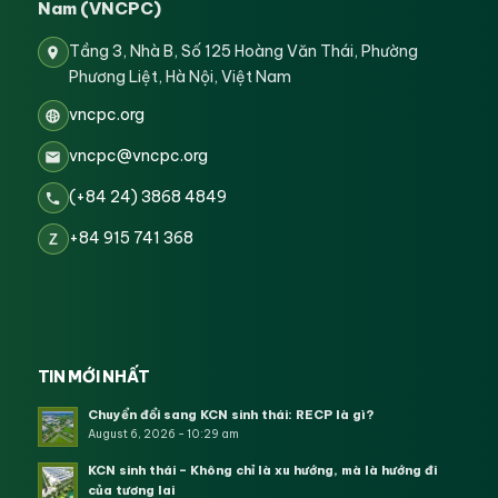
Nam (VNCPC)
Tầng 3, Nhà B, Số 125 Hoàng Văn Thái, Phường
Phương Liệt, Hà Nội, Việt Nam
vncpc.org
vncpc@vncpc.org
(+84 24) 3868 4849
+84 915 741 368
Z
TIN MỚI NHẤT
Chuyển đổi sang KCN sinh thái: RECP là gì?
August 6, 2026 - 10:29 am
KCN sinh thái – Không chỉ là xu hướng, mà là hướng đi
của tương lai