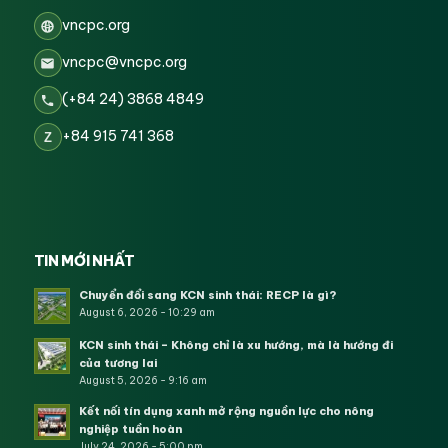
vncpc.org
vncpc@vncpc.org
(+84 24) 3868 4849
+84 915 741 368
Z
TIN MỚI NHẤT
Chuyển đổi sang KCN sinh thái: RECP là gì?
August 6, 2026 - 10:29 am
KCN sinh thái – Không chỉ là xu hướng, mà là hướng đi
của tương lai
August 5, 2026 - 9:16 am
Kết nối tín dụng xanh mở rộng nguồn lực cho nông
nghiệp tuần hoàn
July 24, 2026 - 5:00 pm