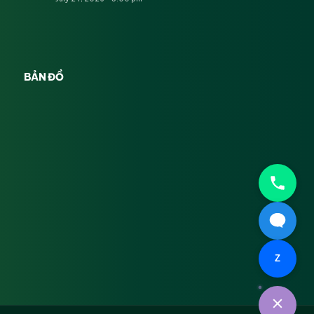
BẢN ĐỒ
Z