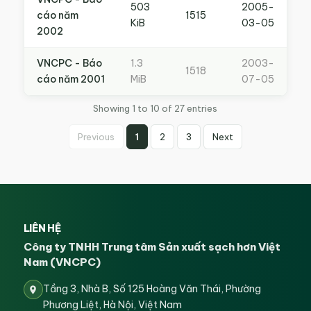
503
2005-
cáo năm
1515
KiB
03-05
2002
VNCPC - Báo
1.3
2003-
1518
cáo năm 2001
MiB
07-05
Showing 1 to 10 of 27 entries
Previous
1
2
3
Next
LIÊN HỆ
Công ty TNHH Trung tâm Sản xuất sạch hơn Việt
Nam (VNCPC)
Tầng 3, Nhà B, Số 125 Hoàng Văn Thái, Phường
Phương Liệt, Hà Nội, Việt Nam