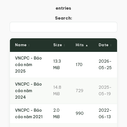
entries
Search:
Name
Size
Hits
Date
VNCPC - Báo
13.3
2026-
cáo năm
170
MiB
05-25
2025
VNCPC - Báo
14.8
2025-
cáo năm
729
MiB
05-19
2024
VNCPC - Báo
2.0
2022-
990
cáo năm 2021
MiB
06-13