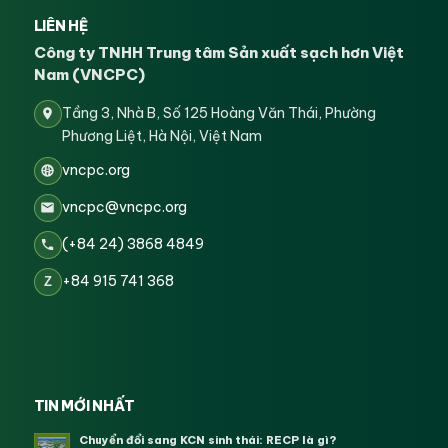
LIÊN HỆ
Công ty TNHH Trung tâm Sản xuất sạch hơn Việt
Nam (VNCPC)
Tầng 3, Nhà B, Số 125 Hoàng Văn Thái, Phường
Phương Liệt, Hà Nội, Việt Nam
vncpc.org
vncpc@vncpc.org
(+84 24) 3868 4849
+84 915 741 368
Z
TIN MỚI NHẤT
Chuyển đổi sang KCN sinh thái: RECP là gì?