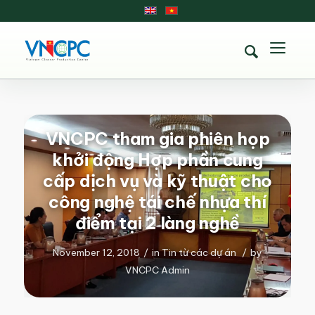
VNCPC tham gia phiên họp
khởi động Hợp phần cung
cấp dịch vụ và kỹ thuật cho
công nghệ tái chế nhựa thí
điểm tại 2 làng nghề
November 12, 2018
/
in
Tin từ các dự án
/
by
VNCPC Admin