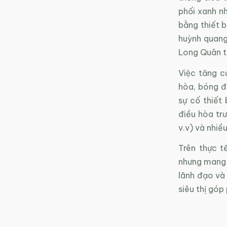
phối xanh nh
bằng thiết b
huỳnh quang
Long Quân ti
Việc tăng 
hòa, bóng đi
sự cố thiết 
điều hòa trư
v.v) và nhiề
Trên thực 
nhưng mang l
lãnh đạo và 
siêu thị góp