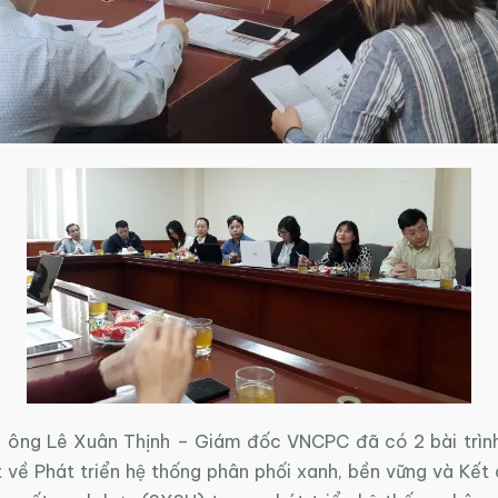
̉o, ông Lê Xuân Thịnh – Giám đốc VNCPC đã có 2 bài trìn
t về Phát triển hệ thống phân phối xanh, bền vững và Kết 