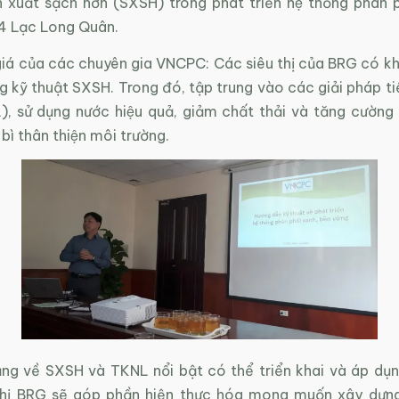
n xuất sạch hơn (SXSH) trong phát triển hệ thống phân p
4 Lạc Long Quân.
iá của các chuyên gia VNCPC: Các siêu thị của BRG có k
 kỹ thuật SXSH. Trong đó, tập trung vào các giải pháp tiê
, sử dụng nước hiệu quả, giảm chất thải và tăng cường 
o bì thân thiện môi trường.
ng về SXSH và TKNL nổi bật có thể triển khai và áp dụn
thị BRG sẽ góp phần hiện thực hóa mong muốn xây dựn