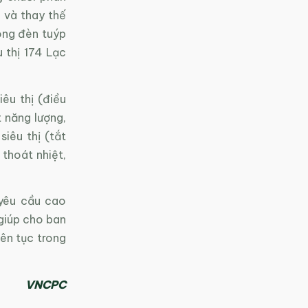
g và thay thế
bóng đèn tuýp
thị 174 Lạc
êu thị (điều
t năng lượng,
siêu thị (tắt
 thoát nhiệt,
 yêu cầu cao
giúp cho ban
iên tục trong
VNCPC