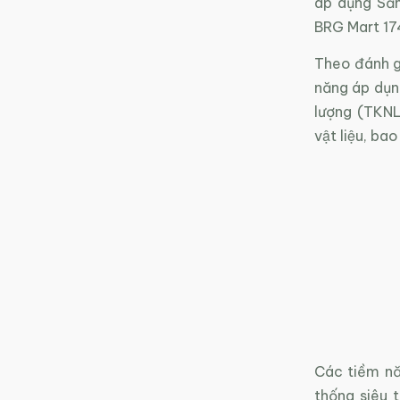
áp dụng Sả
BRG Mart 17
Theo đánh g
năng áp dụng
lượng (TKNL)
vật liệu, ba
Các tiềm nă
thống siêu 