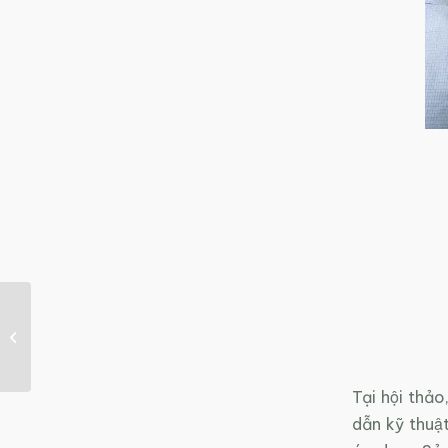
Mỹ đang mất phương
hướng và tụt hậu trong
phát triển năng...
Tại hội tha
dẫn kỹ thuậ