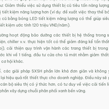
ư: Giảm thiểu việc sử dụng thiết bị cũ tiêu tốn năng lượn
ị tiết kiệm năng lượng hơn (ví dụ: đề xuất việc thay thế 
 cũ bằng bóng LED tiết kiệm năng lượng có thể giúp siêu 
ết kiệm ước tính 120 triệu VND/năm).
cường hoạt động bảo dưỡng các thiết bị hệ thống trong si
ện, chiller v.v. thực hiện tốt có thể giảm đáng kể tổn thấ
bị), cải thiện quy trình vận hành các trang thiết bị trong 
ớc khi về 1 tiếng, đầu tư cửa cho tủ mát nhằm giảm thất
u cơ hội khác.
tế, các giải pháp SXSH phần lớn khá đơn giản và không
ại hiệu quả rất thiết thực cho doanh nghiệp. Điều này sẽ 
cán bộ siêu thị có ý thức hơn, có tư duy về việc cải tiến l
 phần xây dựng chuỗi phân phối xanh bền vững.