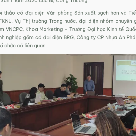
g xanh năm 2020 của Bộ Công Thương.
i thảo có đại diện Văn phòng Sản xuất sạch hơn và Tiê
TKNL, Vụ Thị trường Trong nước, đại diện nhóm chuyên g
m VNCPC, Khoa Marketing – Trường Đại học Kinh tế Quô
anh nghiệp gồm có đại diện BRG, Công ty CP Nhựa An Phá
tổ chức có liên quan.