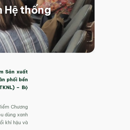
 Hệ thống
m Sản xuất
n phối bền
 TKNL) – Bộ
́ điểm Chương
Tiêu dùng xanh
 khí hậu và