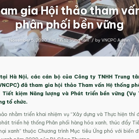
 gia Hội thảo tham vấn
phân phối bền vững
November 5, 2020
/
in
Tin từ trung tâm
/
by
VNCPC Admin
 tại Hà Nội, các cán bộ của Công ty TNHH Trung tâ
VNCPC) đã tham gia hội thảo Tham vấn Hệ thống phâ
 Tiết kiệm Năng lượng và Phát triển bền vững (Vụ
 tổ chức.
thảo nhằm triển khai nhiệm vụ “Xây dựng và Thực hiện thi
̣ phát triển hệ thống Phân phối hàng hóa xanh, thúc đẩy 
̣i xanh” thuộc Chương trình Mục tiêu Ứng phó với biến đổi