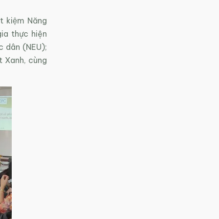
́t kiệm Năng
ia thực hiện
́c dân (NEU);
t Xanh, cùng