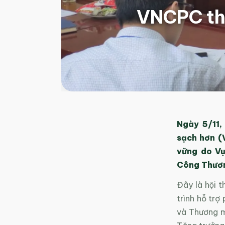
VNCPC tham
Ngày 5/11,
sạch hơn (
vững do Vụ
Công Thương
Đây là hội 
trình hỗ trơ
và Thương ma