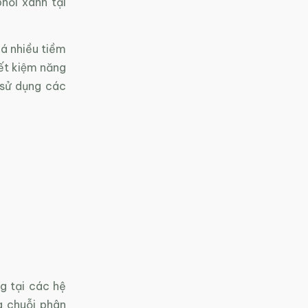
hối xanh tại
há nhiều tiềm
́t kiệm năng
sử dụng các
g tại các hệ
g chuỗi phân