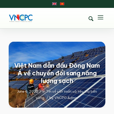
Việt Nam dẫn đầu Đông Nam
Á về chuyển đổi sang năng
lượng sạch
June 6, 2022
/
in
Tin về sản xuất và tiêu thụ bền
vững
/
by
VNCPC Admin