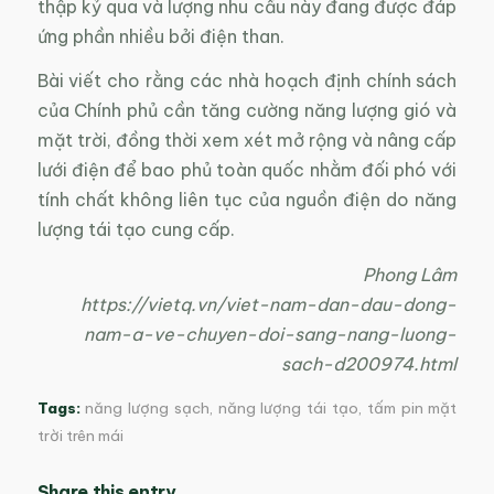
thập kỷ qua và lượng nhu cầu này đang được đáp
ứng phần nhiều bởi điện than.
Bài viết cho rằng các nhà hoạch định chính sách
của Chính phủ cần tăng cường năng lượng gió và
mặt trời, đồng thời xem xét mở rộng và nâng cấp
lưới điện để bao phủ toàn quốc nhằm đối phó với
tính chất không liên tục của nguồn điện do năng
lượng tái tạo cung cấp.
Phong Lâm
https://vietq.vn/viet-nam-dan-dau-dong-
nam-a-ve-chuyen-doi-sang-nang-luong-
sach-d200974.html
Tags:
năng lượng sạch
,
năng lượng tái tạo
,
tấm pin mặt
trời trên mái
Share this entry