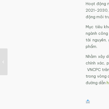
Hoạt động n
2021-2030, 
động môi tr
Mục tiêu k
ngành công 
tài nguyên,
phẩm.
Nhằm xây dự
Thư mời tham gia khảo
chính xác, 
sát
VNCPC trân 
trong vòng đ
đường dẫn
h