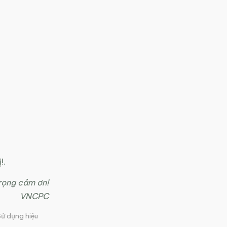
!.
trọng cảm ơn!
VNCPC
ử dụng hiệu