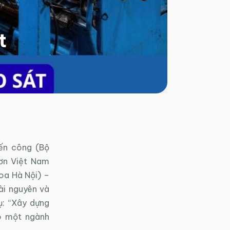
t
ến công (Bộ
ơn Việt Nam
oa Hà Nội) –
ài nguyên và
: “Xây dựng
o một ngành