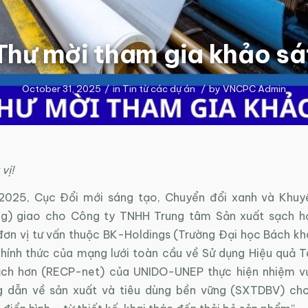
Thư mời tham gia khảo sá
October 31, 2025
/
in
Tin từ các dự án
/
by
VNCPC Admin
vị!
2025, Cục Đổi mới sáng tạo, Chuyển đổi xanh và Khuy
g) giao cho Công ty TNHH Trung tâm Sản xuất sạch h
ơn vị tư vấn thuộc BK-Holdings (Trường Đại học Bách kh
chính thức của mạng lưới toàn cầu về Sử dụng Hiệu quả T
ạch hơn (RECP-net) của UNIDO-UNEP thực hiện nhiệm vụ
g dẫn về sản xuất và tiêu dùng bền vững (SXTDBV) ch