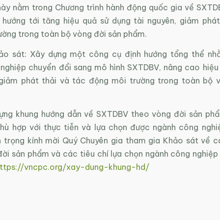
ày nằm trong Chương trình hành động quốc gia về SXTD
hướng tới tăng hiệu quả sử dụng tài nguyên, giảm phát
ường trong toàn bộ vòng đời sản phẩm.
hảo sát: Xây dựng một công cụ định hướng tổng thể nh
nghiệp chuyển đổi sang mô hình SXTDBV, nâng cao hiệu
 giảm phát thải và tác động môi trường trong toàn bộ 
ng khung hướng dẫn về SXTDBV theo vòng đời sản ph
phù hợp với thực tiễn và lựa chọn được ngành công nghiệ
trọng kính mời Quý Chuyên gia tham gia Khảo sát về c
ời sản phẩm và các tiêu chí lựa chọn ngành công nghiệp đ
ttps://vncpc.org/xay-dung-khung-hd/