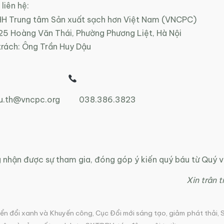
liên hệ:
H Trung tâm Sản xuất sạch hơn Việt Nam (VNCPC)
125 Hoàng Văn Thái, Phường Phương Liệt, Hà Nội
trách: Ông Trần Huy Dậu
u.th@vncpc.org
038.386.3823
nhận được sự tham gia, đóng góp ý kiến quý báu từ Quý vị
Xin trân 
ển đổi xanh và Khuyến công
,
Cục Đổi mới sáng tạo
,
giảm phát thải
,
S