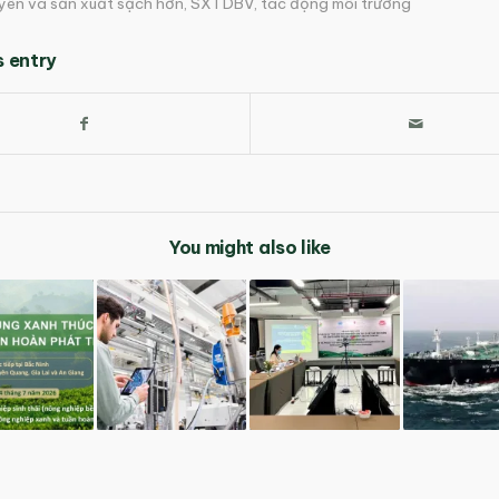
uyên và sản xuất sạch hơn
,
SXTDBV
,
tác động môi trường
s entry
You might also like