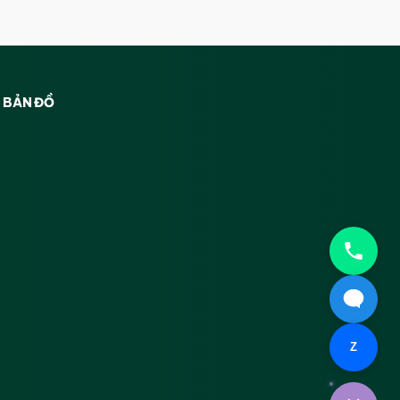
BẢN ĐỒ
Z