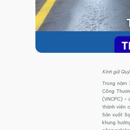
Kính gửi Quý 
Trong năm 
Công Thươn
(VNCPC) – đ
thành viên 
Sản xuất S
khung hướn