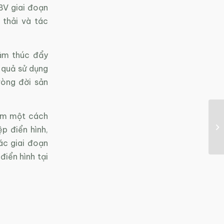
BV giai đoạn
 thải và tác
ằm thúc đẩy
 quả sử dụng
vòng đời sản
ẩm một cách
p điển hình,
ác giai đoạn
iển hình tại