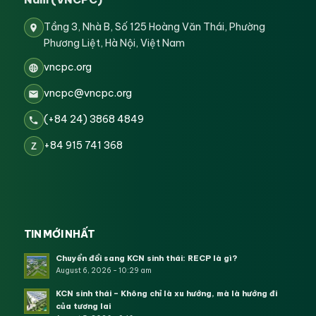
Tầng 3, Nhà B, Số 125 Hoàng Văn Thái, Phường
Phương Liệt, Hà Nội, Việt Nam
vncpc.org
vncpc@vncpc.org
(+84 24) 3868 4849
+84 915 741 368
Z
TIN MỚI NHẤT
Chuyển đổi sang KCN sinh thái: RECP là gì?
August 6, 2026 - 10:29 am
KCN sinh thái – Không chỉ là xu hướng, mà là hướng đi
của tương lai