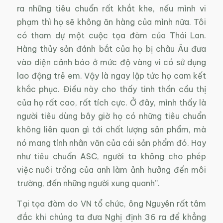
ra những tiêu chuẩn rất khắt khe, nếu mình vi
phạm thì họ sẽ không ăn hàng của mình nữa. Tôi
có tham dự một cuộc tọa đàm của Thái Lan.
Hàng thủy sản đánh bắt của họ bị châu Âu đưa
vào diện cảnh báo ở mức độ vàng vì có sử dụng
lao động trẻ em. Vậy là ngay lập tức họ cam kết
khắc phục. Điều này cho thấy tinh thần cầu thị
của họ rất cao, rất tích cực. Ở đây, mình thấy là
người tiêu dùng bây giờ họ có những tiêu chuẩn
không liên quan gì tới chất lượng sản phẩm, mà
nó mang tính nhân văn của cái sản phẩm đó. Hay
như tiêu chuẩn ASC, người ta không cho phép
việc nuôi trồng của anh làm ảnh hưởng đến môi
trường, đến những người xung quanh”.
Tại tọa đàm do VN tổ chức, ông Nguyên rất tâm
đắc khi chúng ta đưa Nghị định 36 ra để khẳng