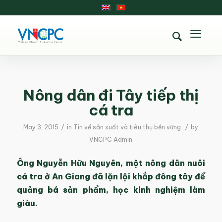
Nông dân đi Tây tiếp thị
cá tra
/
/
May 3, 2015
in
Tin về sản xuất và tiêu thụ bền vững
by
VNCPC Admin
Ông Nguyễn Hữu Nguyên, một nông dân nuôi
cá tra ở An Giang đã lặn lội khắp đông tây để
quảng bá sản phẩm, học kinh nghiệm làm
giàu.