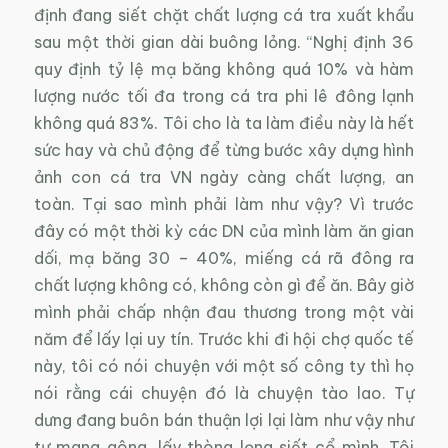
định đang siết chặt chất lượng cá tra xuất khẩu
sau một thời gian dài buông lỏng. “Nghị định 36
quy định tỷ lệ mạ băng không quá 10% và hàm
lượng nước tối đa trong cá tra phi lê đông lạnh
không quá 83%. Tôi cho là ta làm điều này là hết
sức hay và chủ động để từng bước xây dựng hình
ảnh con cá tra VN ngày càng chất lượng, an
toàn. Tại sao mình phải làm như vậy? Vì trước
đây có một thời kỳ các DN của mình làm ăn gian
dối, mạ băng 30 – 40%, miếng cá rã đông ra
chất lượng không có, không còn gì để ăn. Bây giờ
mình phải chấp nhận đau thương trong một vài
năm để lấy lại uy tín. Trước khi đi hội chợ quốc tế
này, tôi có nói chuyện với một số công ty thì họ
nói rằng cái chuyện đó là chuyện tào lao. Tự
dưng đang buôn bán thuận lợi lại làm như vậy như
tự mang gông, lấy thòng lọng siết cổ mình. Tôi