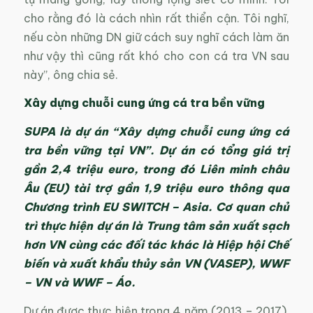
cho rằng đó là cách nhìn rất thiển cận. Tôi nghĩ,
nếu còn những DN giữ cách suy nghĩ cách làm ăn
như vậy thì cũng rất khó cho con cá tra VN sau
này”, ông chia sẻ.
Xây dựng chuỗi cung ứng cá tra bền vững
SUPA là dự án “Xây dựng chuỗi cung ứng cá
tra bền vững tại VN”. Dự án có tổng giá trị
gần 2,4 triệu euro, trong đó Liên minh châu
Âu (EU) tài trợ gần 1,9 triệu euro thông qua
Chương trình EU SWITCH – Asia. Cơ quan chủ
trì thực hiện dự án là Trung tâm sản xuất sạch
hơn VN cùng các đối tác khác là Hiệp hội Chế
biến và xuất khẩu thủy sản VN (VASEP), WWF
– VN và WWF – Áo.
Dự án được thực hiện trong 4 năm (2013 – 2017),