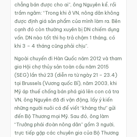
chẳng bán được cho ai”, ông Nguyên kể, rồi
trầm ngâm: “Trong khi ở VN, nông dân không
được định giá sản phẩm của mình làm ra. Bên
cạnh đó còn thường xuyên bị DN chiếm dụng
vốn. DN nào tốt thì họ trả chậm 1 tháng, có
khi 3 – 4 tháng cũng phải chịu”.
Ngoài chuyến đi Hàn Quốc năm 2012 và tham
gia Hội chợ thủy sản toàn cầu năm 2015
(SEG) lần thứ 23 (diễn ra từ ngày 21 – 23.4)
tại Brussels (Vương quốc Bỉ), năm 2003, khi
Mỹ áp thuế chống bán phá giá lên con cá tra
VN, ông Nguyên đã đi vận động, lấy ý kiến
những người nuôi cá để viết “kháng thư” gửi
đến Bộ Thương mại Mỹ. Sau đó, ông làm
“Trưởng phái đoàn nông dân” gồm 3 người,
trực tiếp gặp các chuyên gia của Bộ Thương