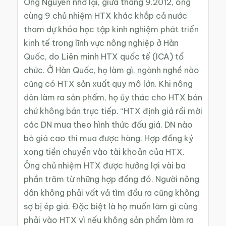
Ông Nguyên nhớ lại, giữa tháng 9.2012, ông
cùng 9 chủ nhiệm HTX khác khắp cả nước
tham dự khóa học tập kinh nghiệm phát triển
kinh tế trong lĩnh vực nông nghiệp ở Hàn
Quốc, do Liên minh HTX quốc tế (ICA) tổ
chức. Ở Hàn Quốc, họ làm gì, ngành nghề nào
cũng có HTX sản xuất quy mô lớn. Khi nông
dân làm ra sản phẩm, họ ủy thác cho HTX bán
chứ không bán trực tiếp. “HTX định giá rồi mời
các DN mua theo hình thức đấu giá. DN nào
bỏ giá cao thì mua được hàng. Hợp đồng ký
xong tiền chuyển vào tài khoản của HTX.
Ông chủ nhiệm HTX được hưởng lợi vài ba
phần trăm từ những hợp đồng đó. Người nông
dân không phải vất vả tìm đầu ra cũng không
sợ bị ép giá. Đặc biệt là họ muốn làm gì cũng
phải vào HTX vì nếu không sản phẩm làm ra