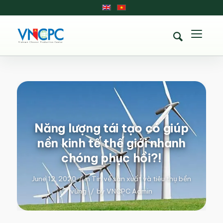
Năng lượng tái tạo có giúp
nền kinh tế thế giới nhanh
chóng phục hồi?!
June 12, 2020
/
in
Tin về sản xuất và tiêu thụ bền
vững
/
by
VNCPC Admin