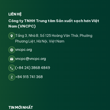
LIÊN HỆ
Công ty TNHH Trung tâm Sản xuất sạch hơn Việt
Nam (VNCPC)
Tầng 3, Nhà B, Số 125 Hoàng Văn Thái, Phường
Phương Liệt, Hà Nội, Việt Nam
vncpc.org
vncpc@vncpc.org
(+84 24) 3868 4849
+84 915 741 368
Z
TIN MỚI NHẤT