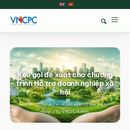
Kêu gọi đề xuất cho chương
trình Hỗ trợ doanh nghiệp xã
hội
June 18, 2014
/
in
Tin về sản xuất và tiêu thụ bền
vững
/
by
VNCPC Admin