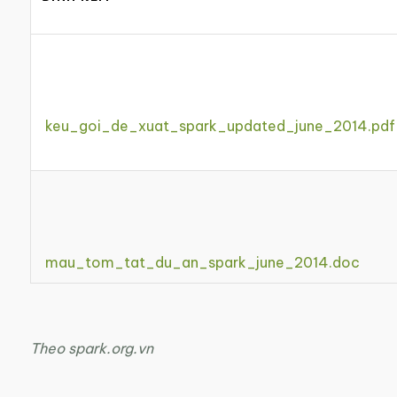
keu_goi_de_xuat_spark_updated_june_2014.pdf
mau_tom_tat_du_an_spark_june_2014.doc
Theo spark.org.vn