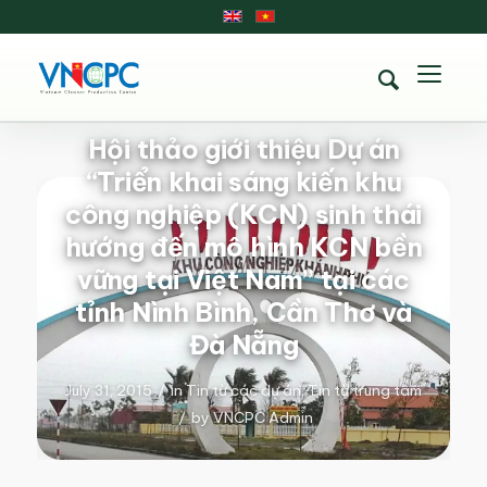
Hội thảo giới thiệu Dự án
“Triển khai sáng kiến khu
công nghiệp (KCN) sinh thái
hướng đến mô hình KCN bền
vững tại Việt Nam” tại các
tỉnh Nình Bình, Cần Thơ và
Đà Nẵng
July 31, 2015
/
in
Tin từ các dự án
,
Tin từ trung tâm
/
by
VNCPC Admin