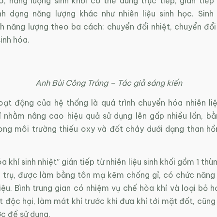
o, năng lượng sinh khối có thể dùng trực tiếp, gián tiếp
h dạng năng lượng khác như nhiên liệu sinh học. Sinh
h năng lượng theo ba cách: chuyển đổi nhiệt, chuyển đổi
inh hóa.
Anh Bùi Công Tráng – Tác giả sáng kiến
oạt động của hệ thống là quá trình chuyển hóa nhiên liệ
í nhằm nâng cao hiệu quả sử dụng lên gấp nhiều lần, b
trong môi trường thiếu oxy và đốt cháy dưới dạng than h
a khí sinh nhiệt” gián tiếp từ nhiên liệu sinh khối gồm 1 thù
nh trụ, được làm bằng tôn mạ kẽm chống gỉ, có chức năng
iệu. Bình trung gian có nhiệm vụ chế hòa khí và loại bỏ 
 độc hại, làm mát khí trước khi đưa khí tới mặt đốt, cũng
c để sử dụng.