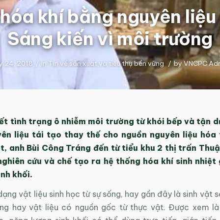
hóa khí bằng nguyên liệu 
Sáng kiến vì môi trường
ly 24, 2018
/
in
Tin về sản xuất và tiêu thụ bền vững
/
by
VNCPC Ad
ết tình trạng ô nhiễm môi trường từ khói bếp và tận d
ên liệu tái tạo thay thế cho nguồn nguyên liệu hóa
t, anh Bùi Công Tráng đến từ tiểu khu 2 thị trấn Thu
ghiên cứu và chế tạo ra hệ thống hóa khí sinh nhiệt 
inh khối.
 dạng vật liệu sinh học từ sự sống, hay gần đây là sinh vật s
ng hay vật liệu có nguồn gốc từ thực vật. Được xem l