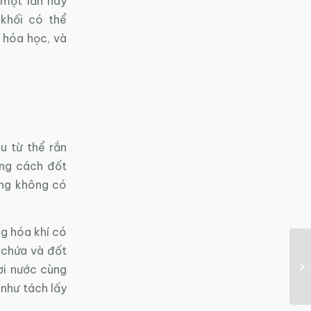
 một lần hay
 khối có thể
 hóa học, và
u từ thể rắn
ằng cách đốt
ồng không có
ng hóa khí có
 chứa và đốt
hơi nước cùng
 như tách lấy