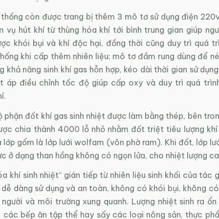
ệ thống còn được trang bị thêm 3 mô tơ sử dụng điện 220v
 vụ hút khí từ thùng hóa khí tới bình trung gian giúp ng
ược khói bụi và khí độc hại, đồng thời cũng duy trì quá tr
thống khi cấp thêm nhiên liệu; mô tơ đầm rung dùng để né
ng khả năng sinh khí gas hỗn hợp, kéo dài thời gian sử dụn
ết áp điều chỉnh tốc độ giúp cấp oxy và duy trì quá trìn
í.
 phận đốt khí gas sinh nhiệt được làm bằng thép, bên tro
ược chia thành 4000 lỗ nhỏ nhằm đốt triệt tiêu lượng khí
 lớp gốm là lớp lưới wolfam (vôn phờ ram). Khi đốt, lớp l
c ở dạng than hồng không có ngọn lửa, cho nhiệt lượng ca
a khí sinh nhiệt” gián tiếp từ nhiên liệu sinh khối của tác g
 dễ dàng sử dụng và an toàn, không có khói bụi, không có
 người và môi trường xung quanh. Lượng nhiệt sinh ra ổn 
 các bếp ăn tập thể hay sấy các loại nông sản, thực phẩ