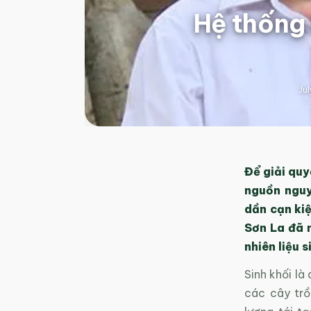
Hệ thống 
Ju
Để giải quy
nguồn nguy
dần cạn kiệ
Sơn La đã n
nhiên liệu s
Sinh khối là
các cây trồ