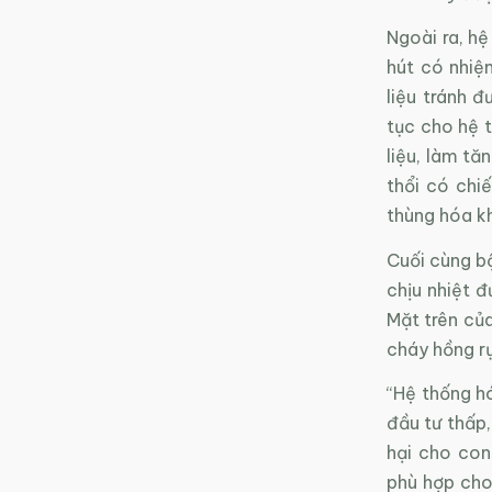
Ngoài ra, h
hút có nhiệm
liệu tránh đ
tục cho hệ 
liệu, làm tă
thổi có chi
thùng hóa kh
Cuối cùng bộ
chịu nhiệt đ
Mặt trên của
cháy hồng rự
“Hệ thống hó
đầu tư thấp,
hại cho con
phù hợp cho