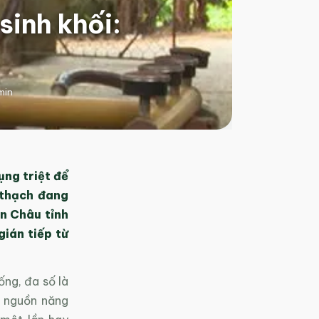
sinh khối:
min
ụng triệt để
 thạch đang
ận Châu tỉnh
gián tiếp từ
ống, đa số là
à nguồn năng