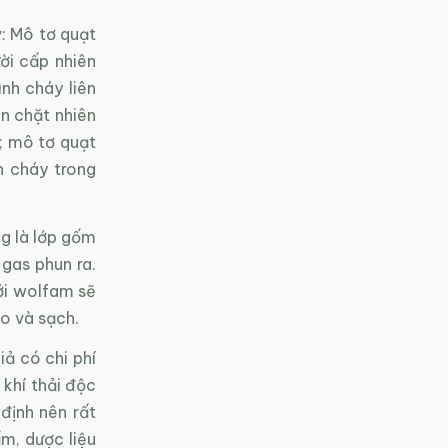
: Mô tơ quạt
ười cấp nhiên
ình cháy liên
n chặt nhiên
g; mô tơ quạt
h cháy trong
ng là lớp gốm
 gas phun ra.
ưới wolfam sẽ
o và sạch.
iả có chi phí
 khí thải độc
định nên rất
m, dược liệu