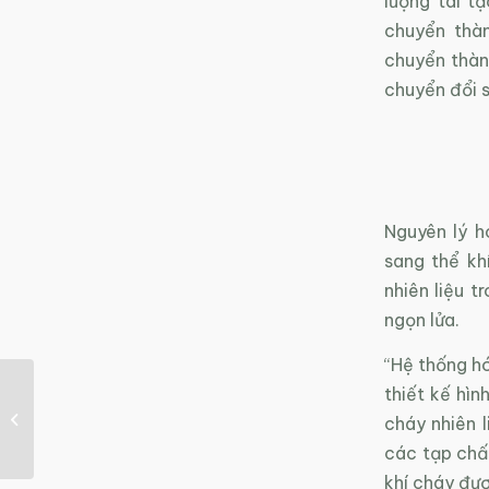
lượng tái tạ
chuyển thàn
chuyển thàn
chuyển đổi s
Nguyên lý h
sang thể kh
nhiên liệu 
ngọn lửa.
“Hệ thống hó
thiết kế hì
Các dự án năng lượng
sạch sẽ cung cấp đủ
cháy nhiên l
điện cho 2,5 triệu...
các tạp chất
khí cháy đượ