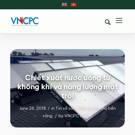
Chiết xuất nước uống từ
không khí và năng lượng mặt
trời
June 26, 2018
/
in
Tin về sản xuất và tiêu thụ bền
vững
/
by
VNCPC Admin