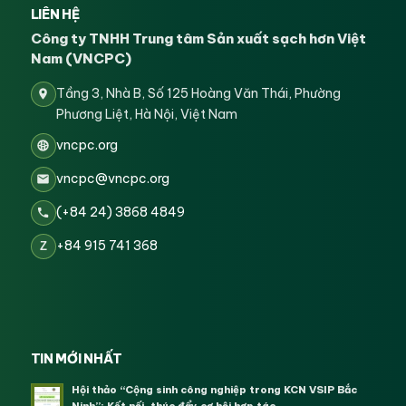
LIÊN HỆ
Công ty TNHH Trung tâm Sản xuất sạch hơn Việt
Nam (VNCPC)
Tầng 3, Nhà B, Số 125 Hoàng Văn Thái, Phường
Phương Liệt, Hà Nội, Việt Nam
vncpc.org
vncpc@vncpc.org
(+84 24) 3868 4849
+84 915 741 368
Z
TIN MỚI NHẤT
Hội thảo “Cộng sinh công nghiệp trong KCN VSIP Bắc