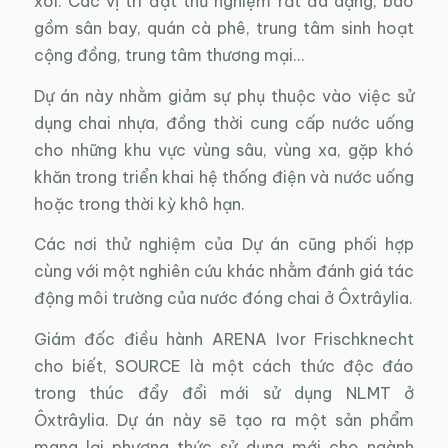
xôi. Các vị trí đặt thử nghiệm rất đa dạng, bao
gồm sân bay, quán cà phê, trung tâm sinh hoạt
cộng đồng, trung tâm thương mại…
Dự án này nhằm giảm sự phụ thuộc vào việc sử
dụng chai nhựa, đồng thời cung cấp nước uống
cho những khu vực vùng sâu, vùng xa, gặp khó
khăn trong triển khai hệ thống điện và nước uống
hoặc trong thời kỳ khô hạn.
Các nơi thử nghiệm của Dự án cũng phối hợp
cùng với một nghiên cứu khác nhằm đánh giá tác
động môi trường của nước đóng chai ở Ôxtrâylia.
Giám đốc điều hành ARENA Ivor Frischknecht
cho biết, SOURCE là một cách thức độc đáo
trong thúc đẩy đổi mới sử dụng NLMT ở
Ôxtrâylia. Dự án này sẽ tạo ra một sản phẩm
mang lại phương thức sử dụng mới cho ngành