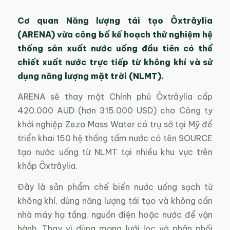
Cơ quan Năng lượng tái tạo Ôxtrâylia
(ARENA) vừa công bố kế hoạch thử nghiệm hệ
thống sản xuất nước uống đầu tiên có thể
chiết xuất nước trực tiếp từ không khí và sử
dụng năng lượng mặt trời (NLMT).
ARENA sẽ thay mặt Chính phủ Ôxtrâylia cấp
420.000 AUD (hơn 315.000 USD) cho Công ty
khởi nghiệp Zezo Mass Water có trụ sở tại Mỹ để
triển khai 150 hệ thống tấm nước có tên SOURCE
tạo nước uống từ NLMT tại nhiều khu vực trên
khắp Ôxtrâylia.
Đây là sản phẩm chế biến nước uống sạch từ
không khí, dùng năng lượng tái tạo và không cần
nhà máy hạ tầng, nguồn điện hoặc nước để vận
hành. Thay vì dùng mạng lưới lọc và phân phối