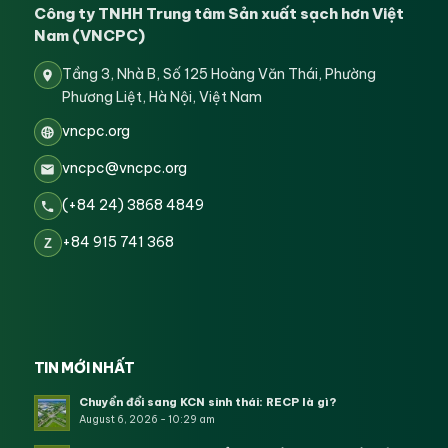
Công ty TNHH Trung tâm Sản xuất sạch hơn Việt
Nam (VNCPC)
Tầng 3, Nhà B, Số 125 Hoàng Văn Thái, Phường
Phương Liệt, Hà Nội, Việt Nam
vncpc.org
vncpc@vncpc.org
(+84 24) 3868 4849
+84 915 741 368
Z
TIN MỚI NHẤT
Chuyển đổi sang KCN sinh thái: RECP là gì?
August 6, 2026 - 10:29 am