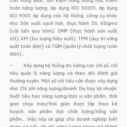
cao năng suất, tiết kiệm năng lượng như: Kiểm
toán năng lượng, áp dụng ISO 50001, áp dụng
ISO 9001, áp dụng các hệ thống, công cụ khác
như: Sản xuất sạch hơn, thực hành 5S, 6Sigma
(cải tiến quy trình), GMP (thực hành sản xuất
tốt), KPI (Đo lượng hiệu suất), TPM (duy trì năng
suất toàn diện) và TQM (quản lý chất lượng toàn
diện)…
– Xây dựng hệ thống đo lường các chỉ số, chỉ
tiêu quản lý năng lượng và theo dõi đánh giá
thường xuyên. Một số chỉ tiêu cần được xây dựng
như: Chi phí năng lượng/doanh thu hay lợi nhuận;
Suất tiêu hao năng lượng/đơn vị sản phẩm, thời
gian chạy máy/thời gian được lập theo kế
hoạch, sản phẩm đạt chất lượng/tổng sản
phẩm… Việc này sẽ giúp cho doanh nghiệp biết
được cơ cấu chi phí năng lượng trong giá thành