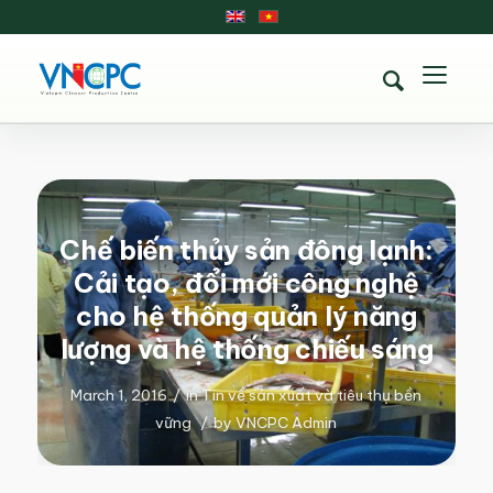
Chế biến thủy sản đông lạnh:
Cải tạo, đổi mới công nghệ
cho hệ thống quản lý năng
lượng và hệ thống chiếu sáng
March 1, 2016
/
in
Tin về sản xuất và tiêu thụ bền
vững
/
by
VNCPC Admin