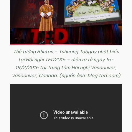
Thủ tường Bhutan – Tshering Tobgay phát biểu
tại Hội nghị TED2016 – diễn ra từ ngày 15-
19/2/2016 tại Trung tâm Hội nghị Vancouver,
Vancouver, Canada. (nguồn ảnh: blog.ted.com)