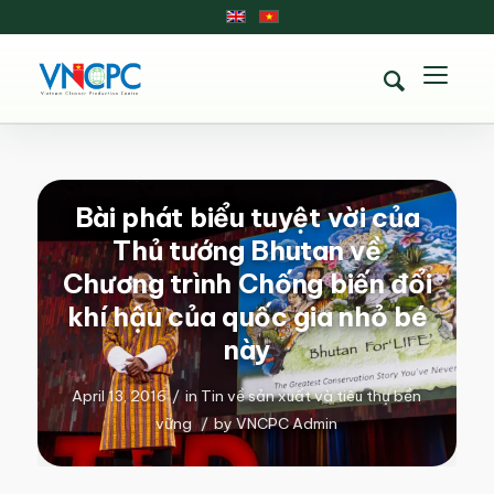
Bài phát biểu tuyệt vời của
Thủ tướng Bhutan về
Chương trình Chống biến đổi
khí hậu của quốc gia nhỏ bé
này
April 13, 2016
/
in
Tin về sản xuất và tiêu thụ bền
vững
/
by
VNCPC Admin