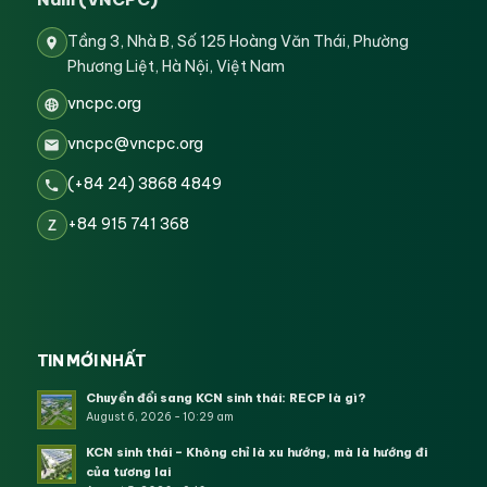
Tầng 3, Nhà B, Số 125 Hoàng Văn Thái, Phường
Phương Liệt, Hà Nội, Việt Nam
vncpc.org
vncpc@vncpc.org
(+84 24) 3868 4849
+84 915 741 368
Z
TIN MỚI NHẤT
Chuyển đổi sang KCN sinh thái: RECP là gì?
August 6, 2026 - 10:29 am
KCN sinh thái – Không chỉ là xu hướng, mà là hướng đi
của tương lai