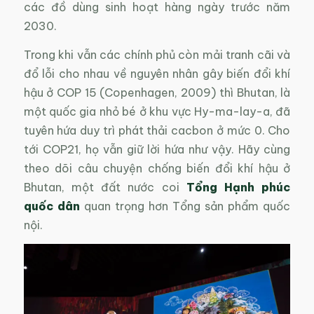
các đồ dùng sinh hoạt hàng ngày trước năm
2030.
Trong khi vẫn các chính phủ còn mải tranh cãi và
đổ lỗi cho nhau về nguyên nhân gây biến đổi khí
hậu ở COP 15 (Copenhagen, 2009) thì Bhutan, là
một quốc gia nhỏ bé ở khu vực Hy-ma-lay-a, đã
tuyên hứa duy trì phát thải cacbon ở mức 0. Cho
tới COP21, họ vẫn giữ lời hứa như vậy. Hãy cùng
theo dõi câu chuyện chống biến đổi khí hậu ở
Bhutan, một đất nước coi
Tổng Hạnh phúc
quốc dân
quan trọng hơn Tổng sản phẩm quốc
nội.