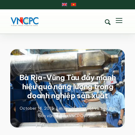
Bà Rịa-Vũng Tàu đẩy mạnh
hiệu quả năng lượng trong
doanh nghiệp sản xuất
October 14, 2015
/
in
Tin về sản xuất và tiêu thụ
bền vững
/
by
VNCPC Admin