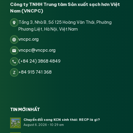
Công ty TNHH Trung tâm Sản xuất sạch hơn Việt
Nam (VNCPC)
Tầng 3, Nhà B, Số 125 Hoàng Văn Thái, Phường
Phương Liệt, Hà Nội, Việt Nam
vncpc.org
vncpc@vncpc.org
(+84 24) 3868 4849
+84 915 741 368
Z
TIN MỚI NHẤT
Chuyển đổi sang KCN sinh thái: RECP là gì?
August 6, 2026 - 10:29 am