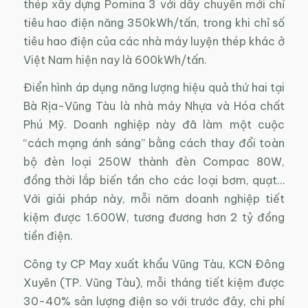
thép xây dựng Pomina 3 với dây chuyền mới chỉ
tiêu hao điện năng 350kWh/tấn, trong khi chỉ số
tiêu hao điện của các nhà máy luyện thép khác ở
Việt Nam hiện nay là 600kWh/tấn.
Điển hình áp dụng năng lượng hiệu quả thứ hai tại
Bà Rịa-Vũng Tàu là nhà máy Nhựa và Hóa chất
Phú Mỹ. Doanh nghiệp này đã làm một cuộc
“cách mạng ánh sáng” bằng cách thay đổi toàn
bộ đèn loại 250W thành đèn Compac 80W,
đồng thời lắp biến tần cho các loại bơm, quạt…
Với giải pháp này, mỗi năm doanh nghiệp tiết
kiệm được 1.600W, tương đương hơn 2 tỷ đồng
tiền điện.
Công ty CP May xuất khẩu Vũng Tàu, KCN Đông
Xuyên (TP. Vũng Tàu), mỗi tháng tiết kiệm được
30-40% sản lượng điện so với trước đây, chi phí