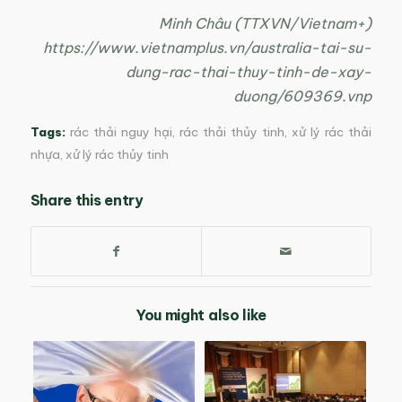
Minh Châu (TTXVN/Vietnam+)
https://www.vietnamplus.vn/australia-tai-su-
dung-rac-thai-thuy-tinh-de-xay-
duong/609369.vnp
Tags:
rác thải nguy hại
,
rác thải thủy tinh
,
xử lý rác thải
nhựa
,
xử lý rác thủy tinh
Share this entry
You might also like