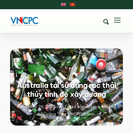
Australia tái sử dụng rác thải
thủy tinh để xây đường
November 26, 2019
/
in
Tin về sản xuất và tiêu thụ
bền vững
/
by
VNCPC Admin