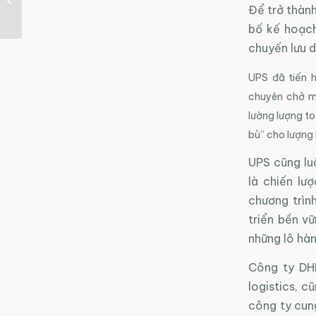
Khoa học và ứng dụng
Để trở thành
bố kế hoạc
chuyến lưu d
UPS đã tiến h
chuyên chở mộ
lường lượng to
bù” cho lượng 
UPS cũng lu
là chiến lư
chương trìn
triển bền v
những lô hà
Công ty DH
logistics, c
công ty cung