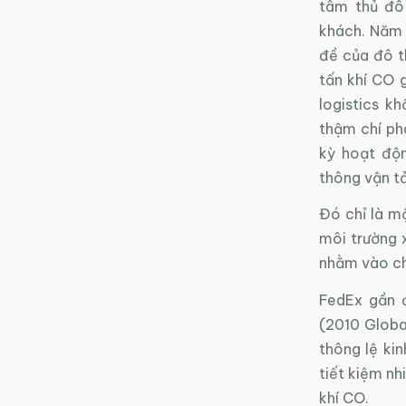
tâm thủ đô
khách. Năm 
đề của đô t
tấn khí CO 
logistics k
thậm chí ph
kỳ hoạt độ
thông vận tả
Đó chỉ là m
môi trường 
nhằm vào ch
FedEx gần 
(2010 Globa
thông lệ ki
tiết kiệm nh
khí CO.