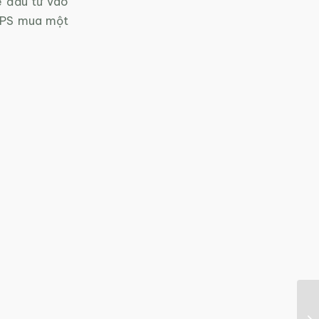
ể đầu tư vào
 UPS mua một