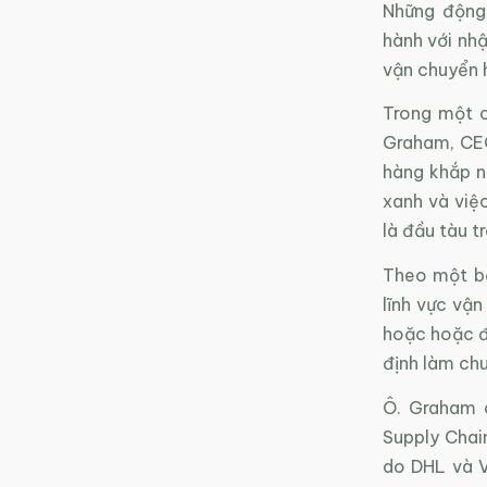
Những động
hành với nhậ
vận chuyển h
Trong một c
Graham, CEO
hàng khắp nơ
xanh và việc
là đầu tàu t
Theo một b
lĩnh vực vận
hoặc hoặc đ
định làm ch
Ô. Graham 
Supply Chai
do DHL và V