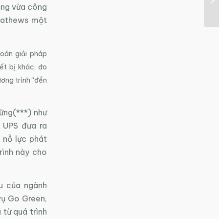
cũng vừa công
Mathews một
toán giải pháp
ết bị khác; đo
ương trình “đền
ững(***) như
, UPS đưa ra
 nỗ lực phát
rình này cho
u của ngành
 vụ Go Green,
 từ quá trình