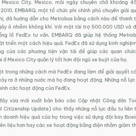
 Mexico City, Mexico, mỗi ngày chuyên chở khoảng 4
2010, EMBARQ, một tổ chức phi chính phủ chuyên giải q
hị, đã hướng dẫn cho Metrobus bằng cách nào để thanh 
gây ô nhiễm không khí. Với một tài trợ 500.000 USD và 
hổng lồ FedEx tư vấn, EMBARQ đã giúp hệ thống Metro
át triển một cách hiệu quả. FedEx đã sử dụng kinh nghiệm
ng của các phương tiện vận tải để giúp các quan chức
i ở Mexico City quản lý tốt hơn đội ngũ xe buýt của họ.
ột trong những cách mà FedEx đang làm để giải quyết c
xảy ra ở những nước mà họ đang hoạt động. Những nỗ lực 
ính các hoạt động của FedEx.
đây vừa mới xuất bản báo cáo Cập nhật Công dân To
l Citizenship Update) cho thấy những nỗ lực đầu tư liên 
nh doanh hiệu quả của họ trong việc sử dụng đội bay Boe
iên liệu hơn hay các xe hoạt động bằng điện nhằm giảm th