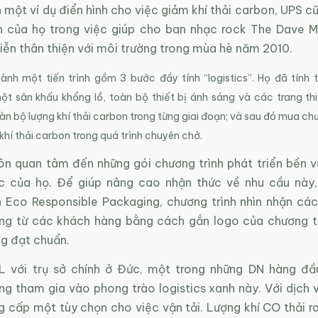
 một ví dụ điển hình cho việc giảm khí thải carbon, UPS 
h của họ trong việc giúp cho ban nhạc rock The Dave 
iễn thân thiện với môi trường trong mùa hè năm 2010.
ành một tiến trình gồm 3 bước đầy tính “logistics”. Họ đã tính 
t sân khấu khổng lồ, toàn bộ thiết bị ánh sáng và các trang thi
àn bộ lượng khí thải carbon trong từng giai đoạn; và sau đó mua ch
khí thải carbon trong quá trình chuyên chở.
ôn quan tâm đến những gói chương trình phát triển bền v
ợc của họ. Để giúp nâng cao nhận thức về nhu cầu này
h Eco Responsible Packaging, chương trình nhìn nhận các
ững từ các khách hàng bằng cách gắn logo của chương t
ng đạt chuẩn.
L với trụ sở chính ở Đức, một trong những DN hàng đầ
ũng tham gia vào phong trào logistics xanh này. Với dịch
 cấp một tùy chọn cho việc vận tải. Lượng khí CO thải ra