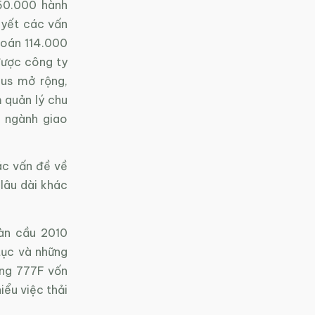
50.000 hành
uyết các vấn
toán 114.000
được công ty
bus mở rộng,
 quản lý chu
 ngành giao
ác vấn đề về
lâu dài khác
àn cầu 2010
tục và những
ing 777F vốn
iểu việc thải