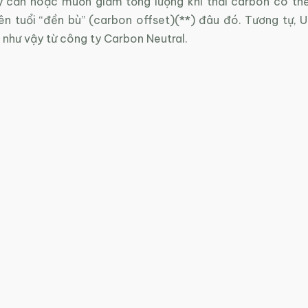
 cần hoặc muốn giảm tổng lượng khí thải carbon có th
ên tuổi “đền bù” (carbon offset)(**) đâu đó. Tương tự,
 như vậy từ công ty Carbon Neutral.