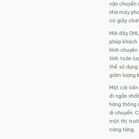
vận chuyển 
nhà máy phon
có giấy chứ
Mới đây DHL
phép khách h
hình chuyên
tính toán l
thể sử dụng
giảm lượng k
Một cải tiế
đi ngắn nhất
hàng thông 
di chuyển. 
một thị trư
càng tăng.