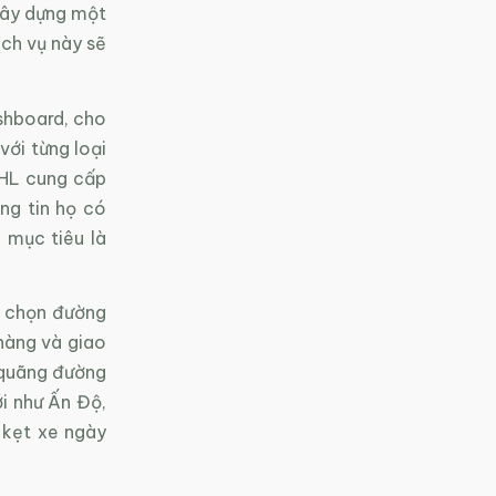
xây dựng một
ch vụ này sẽ
shboard, cho
với từng loại
DHL cung cấp
ng tin họ có
 mục tiêu là
a chọn đường
hàng và giao
 quãng đường
i như Ấn Độ,
 kẹt xe ngày