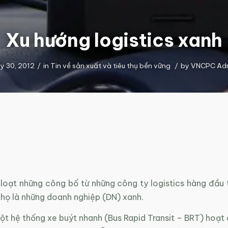
Xu hướng logistics xanh
y 30, 2012
/
in
Tin về sản xuất và tiêu thụ bền vững
/
by
VNCPC Ad
loạt những công bố từ những công ty logistics hàng đầu t
 họ là những doanh nghiệp (DN) xanh.
t hệ thống xe buýt nhanh (Bus Rapid Transit – BRT) hoạt 