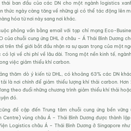
 thái ban đầu của các DN cho một ngành logistics xan
n thức ngày càng tăng về những gì có thể tác động lên mô
àng hóa từ nơi này sang nơi khác.
uộc phỏng vấn bằng email với tạp chí mạng Eco-Busine
 của chuỗi cung ứng DHL ở châu – Á Thái Bình Dương ch
i trên thế giới bắt đầu nhận ra sự quan trọng của một ng
 có lợi về chi phí về lâu dài. Trong một nền kinh tế, ngành
rong việc giảm thiểu khí carbon.
ảng thăm dò ý kiến từ DHL, có khoảng 63% các DN khá
 tải là nơi chính để giảm thiểu lượng khí thải carbon. Hơn
ang theo đuổi những chương trình giảm thiểu khí thải hoặ
uyện đó.
cũng đề cập đến Trung tâm chuỗi cung ứng bền vững (
n Centre) vùng châu Á – Thái Bình Dương được thành lập
iện Logistics châu Á – Thái Bình Dương ở Singapore như 