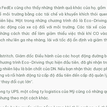
 FedEx cũng cho thấy những thành quả khác của họ, gồm 
ề môi trường bằng các tái chế và khuyến khích thói que
iên liệu. Một trong những chương trình đó là Eco-Driving
tác động của xe cộ đối với môi trường. Các tài xế củ
hững cách thức để làm giảm thiểu việc thải khí CO và
h như lên ga nhẹ nhàng, lái với tốc độ ổn định và giảm t
stritch, Giám đốc Điều hành của các hoạt động đường 
chương trình Eco-Driving thực hiện đầu tiên, đã ghi nhận 
g nhiên liệu là bản chất của DN. Nếu bạn nhận thức được p
ng và rồi hành động từ cấp độ đầu tiên đến cấp độ quản l
thay đổi cực lớn”.
ông ty UPS, một công ty logistics của Mỹ cũng có những 
nhưng theo một cách khác.