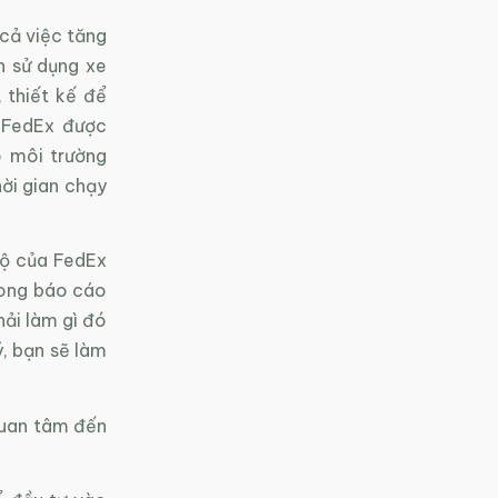
cả việc tăng
n sử dụng xe
, thiết kế để
a FedEx được
o môi trường
hời gian chạy
bộ của FedEx
trong báo cáo
hải làm gì đó
ý, bạn sẽ làm
quan tâm đến