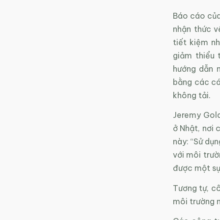
Báo cáo của
nhận thức v
tiết kiệm nh
giảm thiểu 
hướng dẫn n
bằng các các
không tải.
Jeremy Gold
ở Nhật, nơi 
này: “Sử dụn
với môi trườ
được một sự 
Tương tự, c
môi trường 