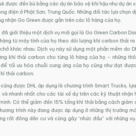
sẽ được đền bù bằng các dự án bảo vệ khí hậu như dự án 
g điện ở Phật Sơn, Trung Quốc. Những đối tác lựa chọn dị
ng nhận Go Green được gắn trên các lô hàng của họ.
 đã giới thiệu một dịch vụ mới gọi là Go Green Carbon Da
àng từ máy tính của họ theo dõi lượng khí carbon thải ra 
 chở khác nhau. Dịch vụ này sử dụng một phần mềm do 
ượng khí thải carbon cho từng lô hàng của họ – những thô
 để tối ưu hóa chuỗi cung ứng của họ cũng như đạt được
hí thải carbon.
n cũng được DHL áp dụng là chương trình Smart Trucks, lự
 và nhanh nhất cho các tài xế dự trên các kỹ thuật nhận 
minh. Có thể giảm đến 15% tổng khí thải bằng cách giảm
Chương trình này đang được áp dụng ở những thị trường mớ
ờng rất đông dân cư và cũng gây “nhức đầu” với những vụ