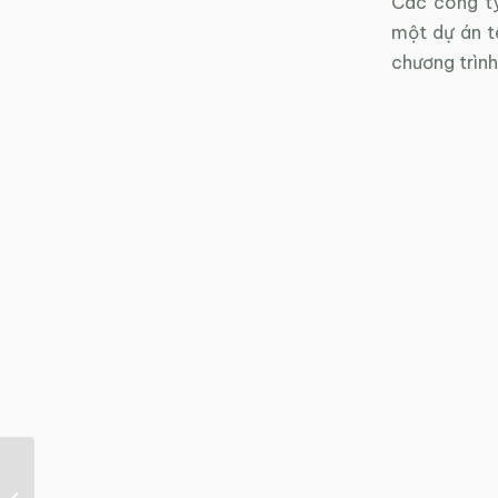
Các công ty
một dự án t
chương trình
Sản xuất sạch hơn –