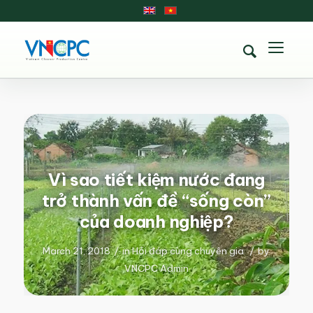
Vì sao tiết kiệm nước đang
trở thành vấn đề “sống còn”
của doanh nghiệp?
March 21, 2018
/
in
Hỏi đáp cùng chuyên gia
/
by
VNCPC Admin