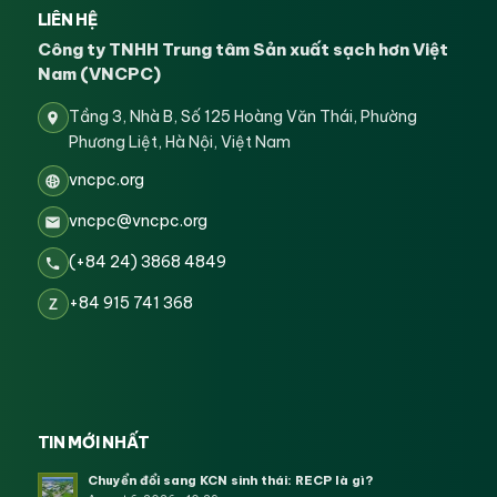
LIÊN HỆ
Công ty TNHH Trung tâm Sản xuất sạch hơn Việt
Nam (VNCPC)
Tầng 3, Nhà B, Số 125 Hoàng Văn Thái, Phường
Phương Liệt, Hà Nội, Việt Nam
vncpc.org
vncpc@vncpc.org
(+84 24) 3868 4849
+84 915 741 368
Z
TIN MỚI NHẤT
Chuyển đổi sang KCN sinh thái: RECP là gì?