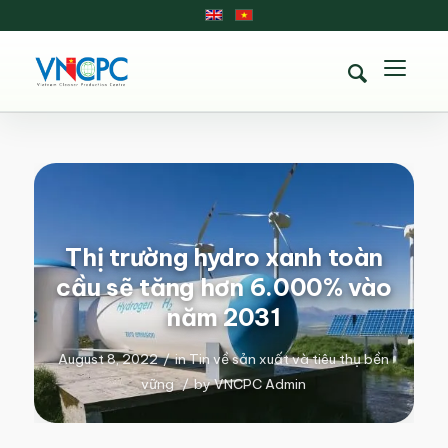
Thị trường hydro xanh toàn
cầu sẽ tăng hơn 6.000% vào
năm 2031
August 8, 2022
/
in
Tin về sản xuất và tiêu thụ bền
vững
/
by
VNCPC Admin