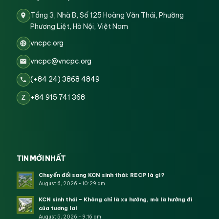
Tầng 3, Nhà B, Số 125 Hoàng Văn Thái, Phường
Phương Liệt, Hà Nội, Việt Nam
vncpc.org
vncpc@vncpc.org
(+84 24) 3868 4849
+84 915 741 368
Z
TIN MỚI NHẤT
Chuyển đổi sang KCN sinh thái: RECP là gì?
August 6, 2026 - 10:29 am
KCN sinh thái – Không chỉ là xu hướng, mà là hướng đi
của tương lai
August 5, 2026 - 9:16 am