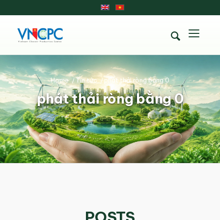
Home
/
Tin tức
/
phát thải ròng bằng 0
phát thải ròng bằng 0
POSTS