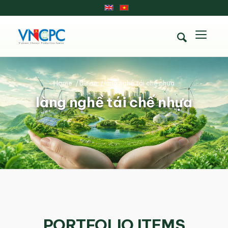
Home
/
Dự án
/
làng nghề tái chế nhựa
làng nghề tái chế nhựa
PORTFOLIO ITEMS