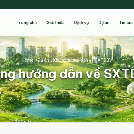
Trang chủ
Giới thiệu
Dịch vụ
Dự án
Tin tức
Home
/
Dự án
/
Khung hướng dẫn về SXTDBV
ng hướng dẫn về SX