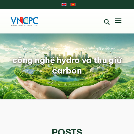
Home
/
Tin tức
/
công nghệ hydro và thu giữ carbon
công nghệ hydro và thu giữ
carbon
POSTS