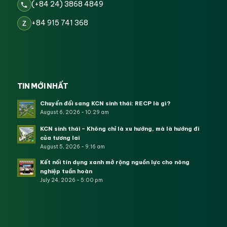
(+84 24) 3868 4849
+84 915 741 368
Z
TIN MỚI NHẤT
Chuyển đổi sang KCN sinh thái: RECP là gì?
August 6, 2026 - 10:29 am
KCN sinh thái – Không chỉ là xu hướng, mà là hướng đi
của tương lai
August 5, 2026 - 9:16 am
Kết nối tín dụng xanh mở rộng nguồn lực cho nông
nghiệp tuần hoàn
July 24, 2026 - 5:00 pm