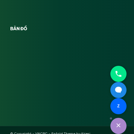
BẢN ĐỒ
Z
© Copyright -
VNCPC
-
Enfold Theme by Kriesi