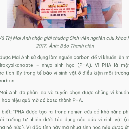
Vũ Thị Mai Anh nhận giải thưởng Sinh viên nghiên cứu khoa
2017. Ảnh: Báo Thanh niên
được Mai Anh sử dụng làm nguồn carbon để vi khuẩn lên m
droxyalkanoate – nhựa sinh học (PHA). Vì PHA là m
 tích lũy trong tế bào vi sinh vật ở điều kiện môi trườn
carbon.
Mai Anh đã phân lập và tuyển chọn được chủng vi khuẩ
 hóa hiệu quả mỡ cá basa thành PHA.
 biết: “PHA được tạo ra trong nghiên cứu có khả năng ph
ôi trường tự nhiên dưới tác dụng của các vi sinh vật (
ng nó nữa). Vì đặc tính này mà nhựa sinh học nếu được ứ