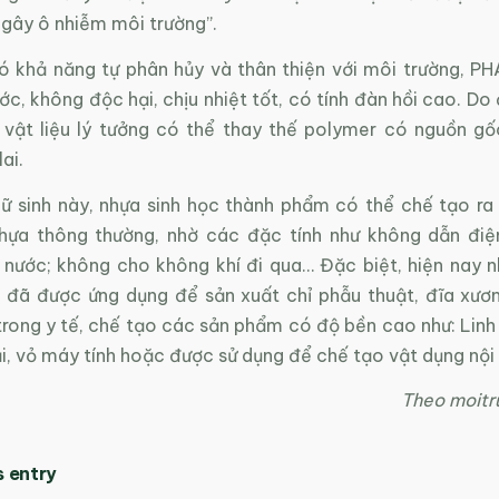
 gây ô nhiễm môi trường”.
ó khả năng tự phân hủy và thân thiện với môi trường, P
ớc, không độc hại, chịu nhiệt tốt, có tính đàn hồi cao. Do
 vật liệu lý tưởng có thể thay thế polymer có nguồn g
ai.
ữ sinh này, nhựa sinh học thành phẩm có thể chế tạo ra
ựa thông thường, nhờ các đặc tính như không dẫn điện
nước; không cho không khí đi qua… Đặc biệt, hiện nay n
ới đã được ứng dụng để sản xuất chỉ phẫu thuật, đĩa xươ
ong y tế, chế tạo các sản phẩm có độ bền cao như: Linh k
i, vỏ máy tính hoặc được sử dụng để chế tạo vật dụng nội 
Theo moitr
s entry