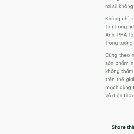
rãi sẽ không
Không chỉ c
tan trong nư
Anh, PHA là
trong tương l
Cũng theo n
sản phẩm nh
không thấm 
trên thế gi
mạch dùng tr
vỏ điện thoạ
Share thi