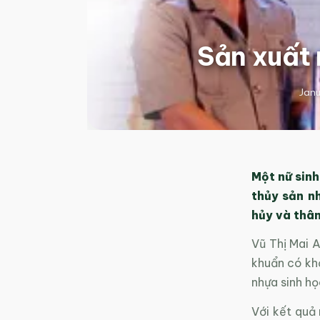
Sản xuất 
Janu
Một nữ sinh
thủy sản n
hủy và thân
Vũ Thị Mai A
khuẩn có kh
nhựa sinh họ
Với kết quả 