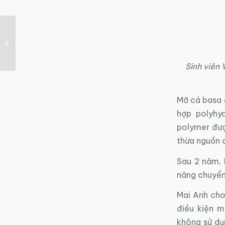
Doanh nghiệp được
Nhà nước hỗ trợ gì khi
SXSH?
Sinh viên 
Mỡ cá basa 
hợp polyhy
polymer được
thừa nguồn 
Sau 2 năm, 
năng chuyển
Mai Anh cho
điều kiện m
không sử dụ