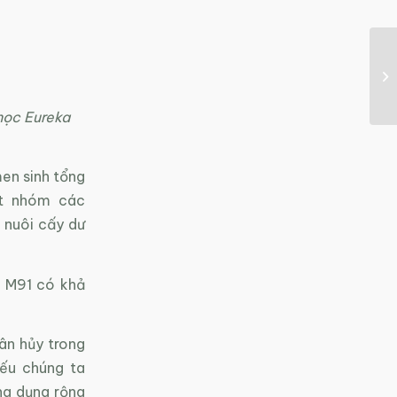
 học Eureka
en sinh tổng
ột nhóm các
g nuôi cấy dư
n M91 có khả
ân hủy trong
nếu chúng ta
ng dụng rộng