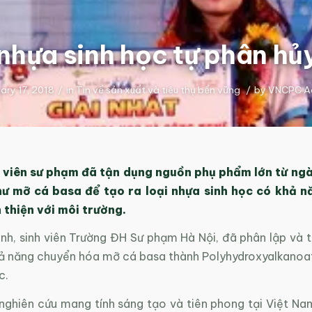
nhựa sinh học tự phân hủ
ary 17, 2018
/
in
Tin về sản xuất và tiêu thụ bền vững
/
by
VNCPC A
 viên sư phạm đã tận dụng nguồn phụ phẩm lớn từ ng
hư mỡ cá basa để tạo ra loại nhựa sinh học có khả n
 thiện với môi trường.
nh, sinh viên Trường ĐH Sư phạm Hà Nội, đã phân lập và t
ả năng chuyển hóa mỡ cá basa thành Polyhydroxyalkanoat
c.
nghiên cứu mang tính sáng tạo và tiên phong tại Việt Nam