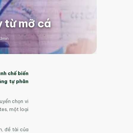
y từ mỡ cá
dmin
ành chế biến
ăng tự phân
uyển chọn vi
es, một loại
, đề tài của