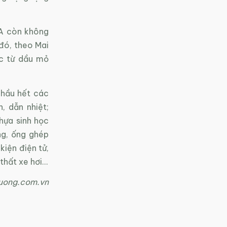
HA còn không
 đó, theo Mai
ốc từ dầu mỏ
 hầu hết các
, dẫn nhiệt;
hựa sinh học
ng, ống ghép
iện điện tử,
thất xe hơi…
uong.com.vn