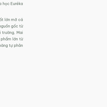
oa học Euréka
ất lớn mỡ cá
nguồn gốc từ
 trường, Mai
 phẩm lớn từ
 năng tự phân