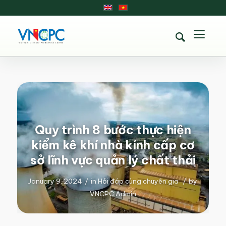
Quy trình 8 bước thực hiện
kiểm kê khí nhà kính cấp cơ
sở lĩnh vực quản lý chất thải
January 9, 2024
/
in
Hỏi đáp cùng chuyên gia
/
by
VNCPC Admin