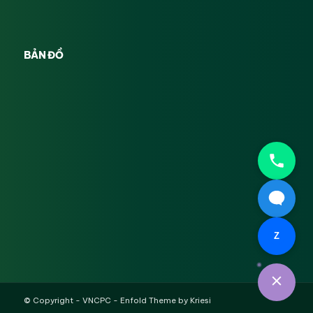
BẢN ĐỒ
Z
© Copyright -
VNCPC
-
Enfold Theme by Kriesi