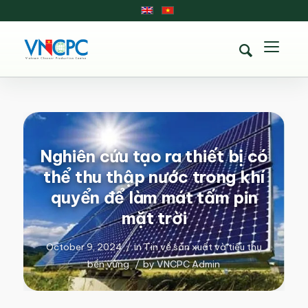
Nghiên cứu tạo ra thiết bị có
thể thu thập nước trong khí
quyển để làm mát tấm pin
mặt trời
October 9, 2024
/
in
Tin về sản xuất và tiêu thụ
bền vững
/
by
VNCPC Admin