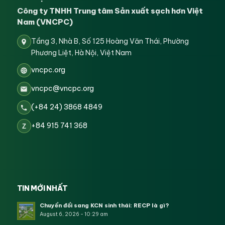
Công ty TNHH Trung tâm Sản xuất sạch hơn Việt
Nam (VNCPC)
Tầng 3, Nhà B, Số 125 Hoàng Văn Thái, Phường
Phương Liệt, Hà Nội, Việt Nam
vncpc.org
vncpc@vncpc.org
(+84 24) 3868 4849
+84 915 741 368
Z
TIN MỚI NHẤT
Chuyển đổi sang KCN sinh thái: RECP là gì?
August 6, 2026 - 10:29 am