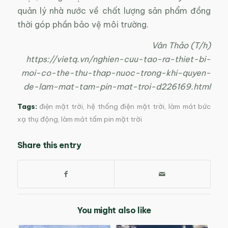
quản lý nhà nước về chất lượng sản phẩm đồng
thời góp phần bảo vệ môi trường.
Vân Thảo (T/h)
https://vietq.vn/nghien-cuu-tao-ra-thiet-bi-
moi-co-the-thu-thap-nuoc-trong-khi-quyen-
de-lam-mat-tam-pin-mat-troi-d226169.html
Tags:
điện mặt trời
,
hệ thống điện mặt trời
,
làm mát bức
xạ thụ động
,
làm mát tấm pin mặt trời
Share this entry
You might also like