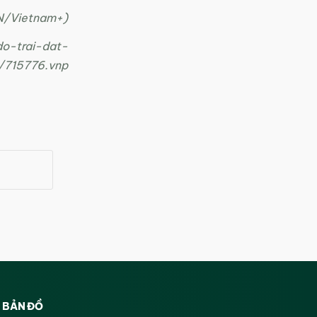
N/Vietnam+)
do-trai-dat-
/715776.vnp
BẢN ĐỒ