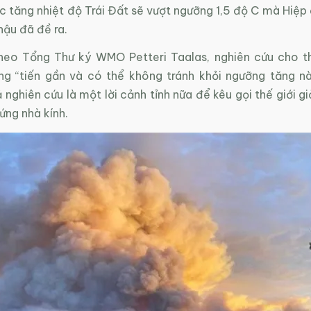
 tăng nhiệt độ Trái Đất sẽ vượt ngưỡng 1,5 độ C mà Hiệp 
 hậu đã đề ra.
theo Tổng Thư ký WMO Petteri Taalas, nghiên cứu cho t
ng “tiến gần và có thể không tránh khỏi ngưỡng tăng n
 nghiên cứu là một lời cảnh tỉnh nữa để kêu gọi thế giới g
 ứng nhà kính.