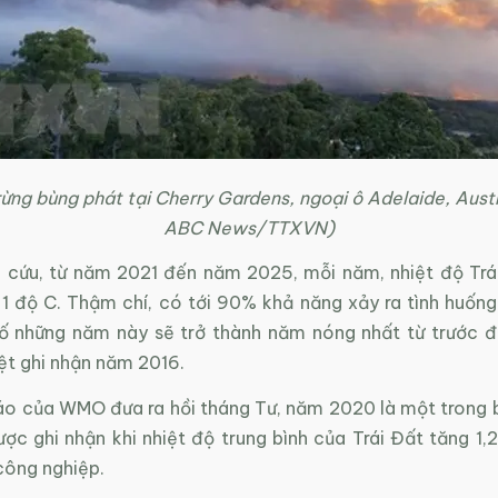
ừng bùng phát tại Cherry Gardens, ngoại ô Adelaide, Austr
ABC News/TTXVN)
 cứu, từ năm 2021 đến năm 2025, mỗi năm, nhiệt độ Trá
 1 độ C. Thậm chí, có tới 90% khả năng xảy ra tình huống
ố những năm này sẽ trở thành năm nóng nhất từ trước đ
ệt ghi nhận năm 2016.
o của WMO đưa ra hồi tháng Tư, năm 2020 là một trong
ợc ghi nhận khi nhiệt độ trung bình của Trái Đất tăng 1,
 công nghiệp.