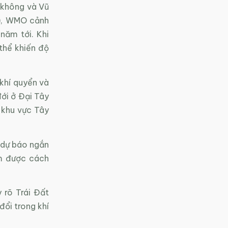
 không và Vũ
A), WMO cảnh
năm tới. Khi
thể khiến độ
 khí quyển và
ới ở Đại Tây
 khu vực Tây
 dự báo ngắn
ắm được cách
 rõ Trái Đất
đổi trong khí