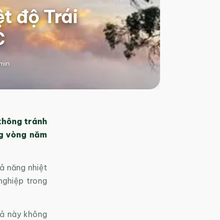
t độ Trái
C
min
 không tránh
ng vòng năm
ả năng nhiệt
nghiệp trong
uả này không