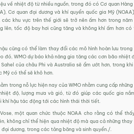
iệu về nhiệt độ từ nhiều nguồn, trong đó có Cơ quan Hàng
A), Cơ quan đại dương và khí quyển quốc gia Mỹ (NOA
 các khu vực trên thế giới sẽ trở nên ấm hơn trong năm 
ng lên, tốc độ bay hơi cũng tăng và không khí ấm hơn có 
 hậu cũng có thể làm thay đổi các mô hình hoàn lưu trong
Do đó, WMO dự báo khả năng gia tăng các cơn bão nhiệt đ
Sahel của châu Phi và Australia sẽ ẩm ướt hơn, trong khi
 Mỹ có thể sẽ khô hơn.
nằm trong nỗ lực hiện nay của WMO nhằm cung cấp những
nhiệt độ, lượng mưa và gió, từ đó giúp các quốc gia n
 khí hậu tác động tới các hình thái thời tiết.
 Vose, một quan chức thuộc NOAA cho rằng có thể thấy
n, không chỉ thể hiện qua nhiệt độ mà qua cả những thay 
 đại dương, trong các tảng băng và sinh quyển./.