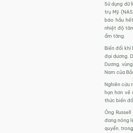
Sử dụng dữ l
trụ Mỹ (NAS
báo hầu hết
nhiệt độ tă
ẩm tăng.
Biến đổi khí
đại dương. 
Dương, vùng 
Nam của Bắc
Nghiên cứu 
hạn hơn về 
thức biến đổi
Ông Russell
đang nóng lê
quyển, trong