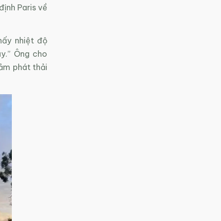
định Paris về
hấy nhiệt độ
ày.” Ông cho
iảm phát thải