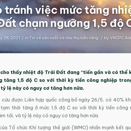
 tránh việc mức tăng nhiệ
Đất chạm ngưỡng 1,5 độ 
y 28, 2021
/
in
Tin về sản xuất và tiêu thụ bền vững
/
by
VNCPC Ad
cho thấy nhiệt độ Trái Đất đang “tiến gần và có thể
g tăng 1,5 độ C so với thời kỳ tiền công nghiệp tro
 tỷ lệ này có nguy cơ tăng hơn nữa.
 cứu được Liên hợp quốc công bố ngày 26/5, có 40% kh
 tạm thời tăng ở mức 1,5 độ C so với thời kỳ tiền công 
 tới, và tỷ lệ này có nguy cơ tăng hơn nữa.
của Tổ chức Khí tượng thế giới (WMO) nhấn mạnh kết q