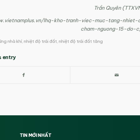
Trần Quyên (TTXV
w.vietnamplus.vn/lhq-kho-tranh-viec-muc-tang-nhiet-
cham-nguong-15-do-c
ứng nhà khí
,
nhiệt độ trái đất
,
nhiệt độ trái đất tăng
s entry
TIN MỚI NHẤT