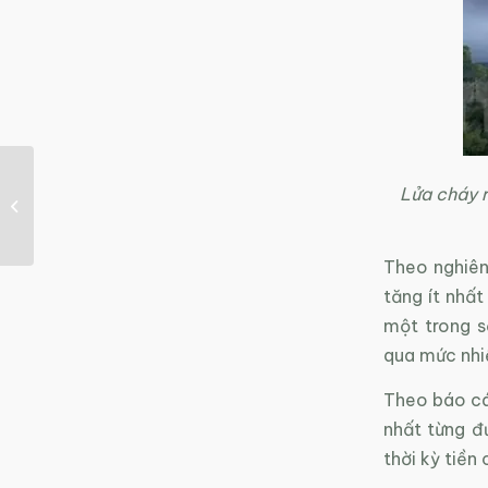
Phương pháp đặc biệt
Lửa cháy r
biến nhựa thành nhiên
liệu chỉ trong...
Theo nghiên
tăng ít nhất
một trong s
qua mức nhi
Theo báo cá
nhất từng đư
thời kỳ tiền