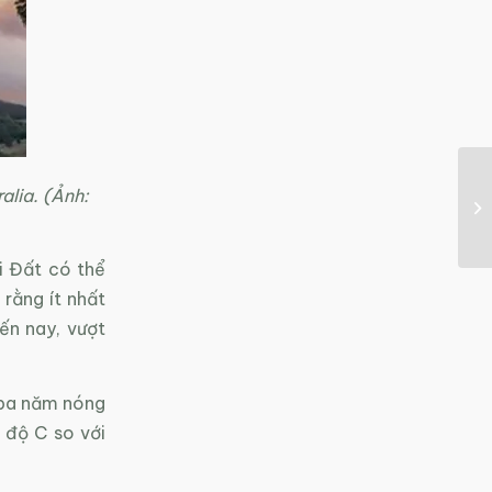
alia. (Ảnh:
i Đất có thể
 rằng ít nhất
ến nay, vượt
 ba năm nóng
2 độ C so với