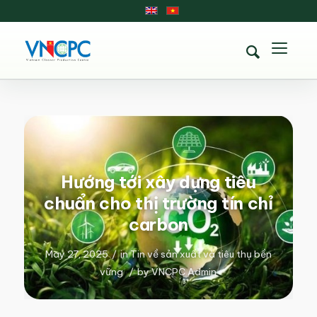
Hướng tới xây dựng tiêu
chuẩn cho thị trường tín chỉ
carbon
May 27, 2025
/
in
Tin về sản xuất và tiêu thụ bền
vững
/
by
VNCPC Admin