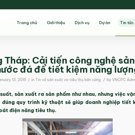
Trang chủ
Giới thiệu
Dịch vụ
Dự án
Tin tức
 Tháp: Cải tiến công nghệ sản
nước đá để tiết kiệm năng lượn
/
/
anuary 13, 2015
in
Tin về sản xuất và tiêu thụ bền vững
by
VNCPC Adm
suất, sản xuất ra sản phẩm như nhau, nhưng việc vận
 đúng quy trình kỹ thuật sẽ giúp doanh nghiệp tiết 
oát điện năng tiêu thụ.