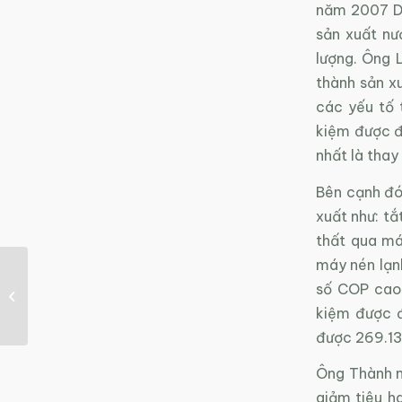
năm 2007 DN
sản xuất nư
lượng. Ông 
thành sản x
các yếu tố t
kiệm được đ
nhất là thay
Bên cạnh đó
xuất như: t
thất qua má
máy nén lạn
Giấy in có thể xóa đi
số COP cao,
viết lại nhiều lần
kiệm được đi
được 269.1
Ông Thành n
giảm tiêu h