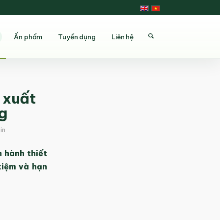
Ấn phẩm
Tuyển dụng
Liên hệ
 xuất
g
in
 hành thiết
kiệm và hạn