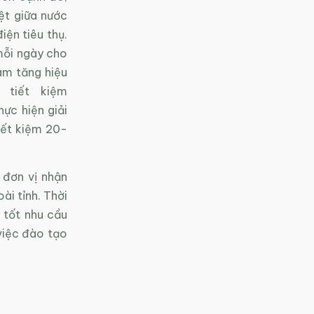
ệt giữa nước
ện tiêu thụ.
mỗi ngày cho
àm tăng hiệu
 tiết kiệm
ực hiện giải
iết kiệm 20-
 đơn vị nhận
ài tỉnh. Thời
g tốt nhu cầu
việc đào tạo