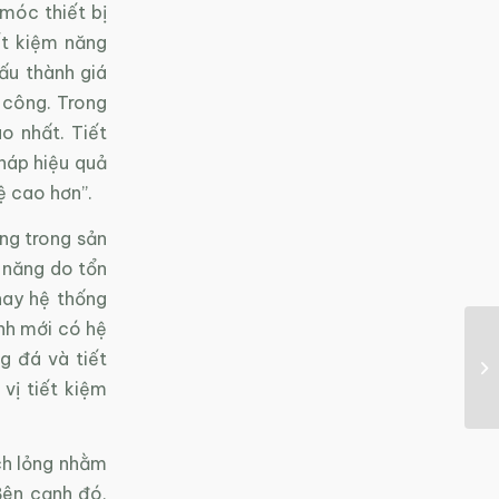
móc thiết bị
ết kiệm năng
ấu thành giá
 công. Trong
ao nhất. Tiết
háp hiệu quả
ệ cao hơn”.
ng trong sản
 năng do tổn
hay hệ thống
nh mới có hệ
g đá và tiết
vị tiết kiệm
ch lỏng nhằm
Bên cạnh đó,