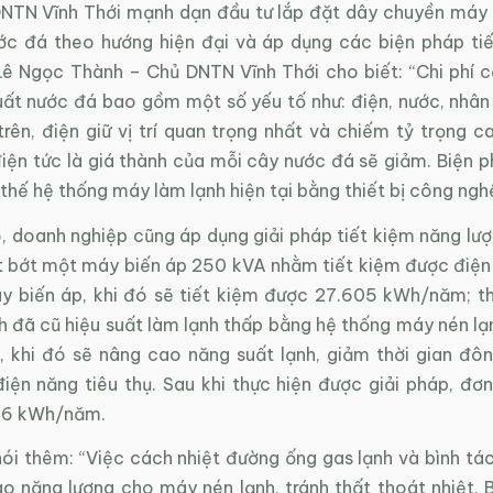
TN Vĩnh Thới mạnh dạn đầu tư lắp đặt dây chuyền máy 
ớc đá theo hướng hiện đại và áp dụng các biện pháp ti
Lê Ngọc Thành – Chủ DNTN Vĩnh Thới cho biết: “Chi phí c
uất nước đá bao gồm một số yếu tố như: điện, nước, nhân
rên, điện giữ vị trí quan trọng nhất và chiếm tỷ trọng c
iện tức là giá thành của mỗi cây nước đá sẽ giảm. Biện p
 thế hệ thống máy làm lạnh hiện tại bằng thiết bị công ngh
, doanh nghiệp cũng áp dụng giải pháp tiết kiệm năng lượ
ắt bớt một máy biến áp 250 kVA nhằm tiết kiệm được điện
y biến áp, khi đó sẽ tiết kiệm được 27.605 kWh/năm; t
h đã cũ hiệu suất làm lạnh thấp bằng hệ thống máy nén lạ
 khi đó sẽ nâng cao năng suất lạnh, giảm thời gian đôn
ện năng tiêu thụ. Sau khi thực hiện được giải pháp, đơn 
36 kWh/năm.
ói thêm: “Việc cách nhiệt đường ống gas lạnh và bình tá
ao năng lượng cho máy nén lạnh, tránh thất thoát nhiệt. 