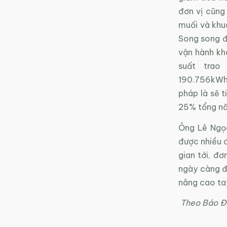
đơn vị cũng
muối và khu
Song song đó
vận hành kh
suất trao
190.756kWh/
pháp là sẽ 
25% tổng nă
Ông Lê Ngọc
được nhiều đ
gian tới, đơ
ngày càng đ
nâng cao ta
Theo Báo Đ