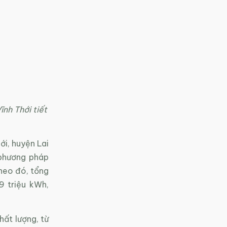
nh Thới tiết
ới, huyện Lai
 phương pháp
heo đó, tổng
9 triệu kWh,
ất lượng, từ