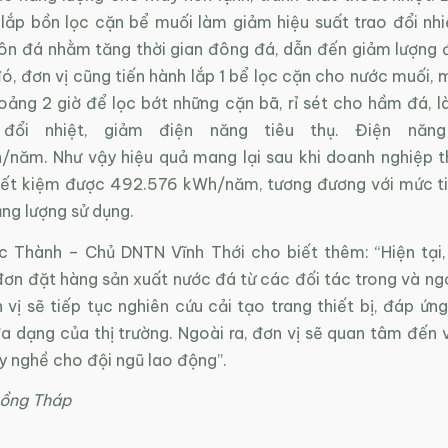
 lắp bồn lọc cặn bể muối làm giảm hiệu suất trao đổi nhi
ôn đá nhằm tăng thời gian đông đá, dẫn đến giảm lượng đi
, đơn vị cũng tiến hành lắp 1 bể lọc cặn cho nước muối, 
oảng 2 giờ để lọc bớt những cặn bã, rỉ sét cho hầm đá, l
 đổi nhiệt, giảm điện năng tiêu thụ. Điện năng
năm. Như vậy hiệu quả mang lại sau khi doanh nghiệp th
tiết kiệm được 492.576 kWh/năm, tương đương với mức t
ng lượng sử dụng.
 Thành – Chủ DNTN Vĩnh Thới cho biết thêm: “Hiện tại,
ơn đặt hàng sản xuất nước đá từ các đối tác trong và ngo
n vị sẽ tiếp tục nghiên cứu cải tạo trang thiết bị, đáp ứn
a dạng của thị trường. Ngoài ra, đơn vị sẽ quan tâm đến 
y nghề cho đội ngũ lao động”.
ồng Tháp