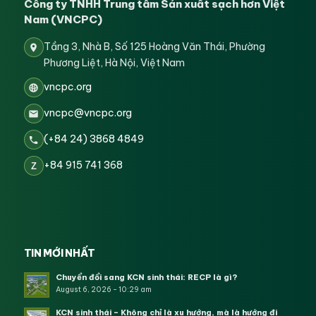
Công ty TNHH Trung tâm Sản xuất sạch hơn Việt
Nam (VNCPC)
Tầng 3, Nhà B, Số 125 Hoàng Văn Thái, Phường
Phương Liệt, Hà Nội, Việt Nam
vncpc.org
vncpc@vncpc.org
(+84 24) 3868 4849
+84 915 741 368
Z
TIN MỚI NHẤT
Chuyển đổi sang KCN sinh thái: RECP là gì?
August 6, 2026 - 10:29 am
KCN sinh thái – Không chỉ là xu hướng, mà là hướng đi