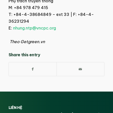
Phụ trách truyền thông
M
: +84 978 479 415
T
: +84-4-38684849 – ext 33 |
F
: +84-4-
36231294
E
:
nhung.ntp@vncpc.org
Theo Getgreen.vn
Share this entry
LIÊN HỆ