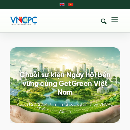
Chuỗi sự kiện Ngày hội bền
vững cùng GetGreen Việt
Nam
August 20, 2014
/
in
Tin từ các dự án
/
by
VNCPC
Admin