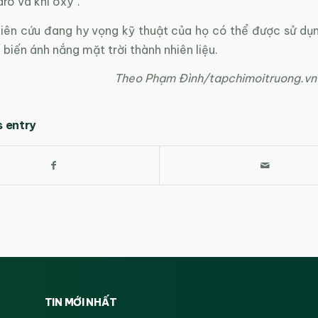
dro và khí oxy”.
iên cứu đang hy vọng kỹ thuật của họ có thể được sử dụ
ể biến ánh nắng mặt trời thành nhiên liệu.
Theo Phạm Đình/tapchimoitruong.vn
s entry
TIN MỚI NHẤT