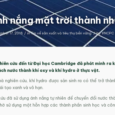
nh nắng mặt trời thành nhi
mber 17, 2018
/
in
Tin về sản xuất và tiêu thụ bền vững
/
by
VNCPC 
hiên cứu đến từ Đại học Cambridge đã phát minh ra kỹ
ch nước thành khí oxy và khí hydro ở thực vật.
à nghiên cứu, khí hydro được sản sinh ra có thể trở thà
ái tạo xanh và vô hạn.
cứu đã sử dụng ánh nắng tự nhiên để chuyển đổi nước thà
nhờ sử dụng một hỗn hợp các thành phần sinh học và cô