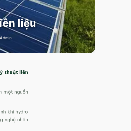
ên liệu
Admin
 thuật liên
nh một nguồn
nh khí hydro
ng nghệ nhân