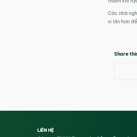
thành khí hy
Các nhà ngh
vi lớn hơn đ
Share thi
LIÊN HỆ