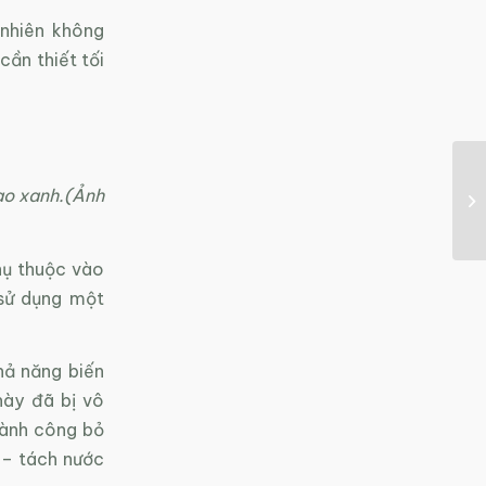
 nhiên không
cần thiết tối
tạo xanh.(Ảnh
hụ thuộc vào
 sử dụng một
hả năng biến
này đã bị vô
hành công bỏ
 – tách nước