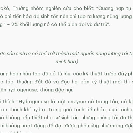
okó, Trưởng nhóm nghiên cứu cho biết: “Quang hợp tự
nó chỉ tiến hóa để sinh tồn nên chỉ tạo ra lượng năng lượng 
g 1 – 2% khối lượng nó có thể biến đổi và dự trữ”.
ợc sản sinh ra có thể trở thành một nguồn năng lượng tái 
minh họa)
uang hợp nhân tạo đã có từ lâu, các kỹ thuật trước đây p
c tác, thường đắt đỏ và độc hại còn kỹ thuật mới thì
ên hydrogenase, không độc hại.
i thích: “Hydrogenase là một enzyme có trong tảo, có k
on thành khí hydro. Trong quá trình tiến hóa, quá trình 
nó không cần thiết cho sự sinh tồn, nhưng chúng tôi đã t
hái không hoạt động để đạt được phản ứng như mong đợi