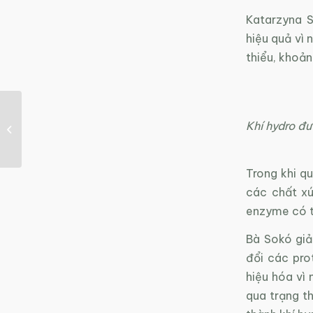
Katarzyna S
hiệu quả vì 
thiểu, khoản
Chế phẩm sinh học từ
Khí hydro đư
tinh bột sắn có thể
giúp hoa quả tươi...
Trong khi q
các chất xú
enzyme có t
Bà Sokó giả
đổi các prot
hiệu hóa vì 
qua trạng t