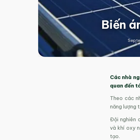
Biến á
Septe
Các nhà ng
quan đến tá
Theo các nh
năng lượng t
Đội nghiên 
và khí oxy 
tạo.