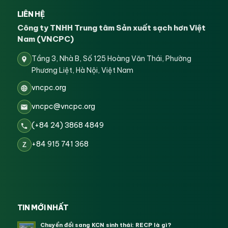
LIÊN HỆ
Công ty TNHH Trung tâm Sản xuất sạch hơn Việt
Nam (VNCPC)
Tầng 3, Nhà B, Số 125 Hoàng Văn Thái, Phường
Phương Liệt, Hà Nội, Việt Nam
vncpc.org
vncpc@vncpc.org
(+84 24) 3868 4849
+84 915 741 368
Z
TIN MỚI NHẤT
Chuyển đổi sang KCN sinh thái: RECP là gì?