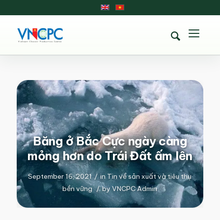
Băng ở Bắc Cực ngày càng
mỏng hơn do Trái Đất ấm lên
September 16, 2021
/
in
Tin về sản xuất và tiêu thụ
bền vững
/
by
VNCPC Admin