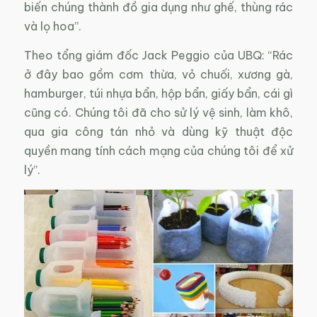
biến chúng thành đồ gia dụng như ghế, thùng rác
và lọ hoa”.
Theo tổng giám đốc Jack Peggio của UBQ: “Rác
ở đây bao gồm cơm thừa, vỏ chuối, xương gà,
hamburger, túi nhựa bẩn, hộp bẩn, giấy bẩn, cái gì
cũng có. Chúng tôi đã cho sử lý vệ sinh, làm khô,
qua gia công tán nhỏ và dùng kỹ thuật độc
quyền mang tính cách mạng của chúng tôi để xử
lý”.