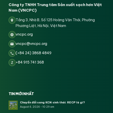
Công ty TNHH Trung tâm Sản xuất sạch hơn Việt
Nam (VNCPC)
Tầng 3, Nhà B, Số 125 Hoàng Văn Thái, Phường
Phương Liệt, Hà Nội, Việt Nam
vncpc.org
vncpc@vncpc.org
(+84 24) 3868 4849
+84 915 741 368
Z
TIN MỚI NHẤT
Chuyển đổi sang KCN sinh thái: RECP là gì?
August 6, 2026 - 10:29 am