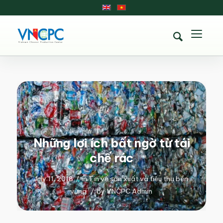
Những lợi ích bất ngờ từ tái
chế rác
July 11, 2018
/
in
Tin về sản xuất và tiêu thụ bền
vững
/
by
VNCPC Admin