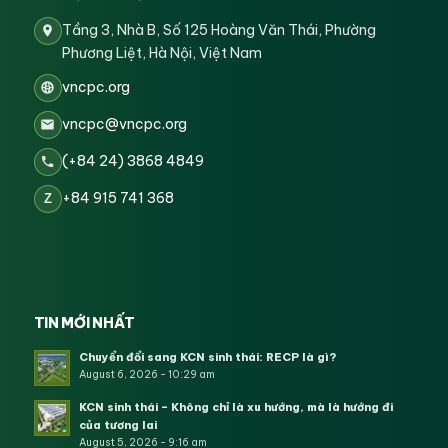
Tầng 3, Nhà B, Số 125 Hoàng Văn Thái, Phường
Phương Liệt, Hà Nội, Việt Nam
vncpc.org
vncpc@vncpc.org
(+84 24) 3868 4849
+84 915 741 368
Z
TIN MỚI NHẤT
Chuyển đổi sang KCN sinh thái: RECP là gì?
August 6, 2026 - 10:29 am
KCN sinh thái – Không chỉ là xu hướng, mà là hướng đi
của tương lai
August 5, 2026 - 9:16 am