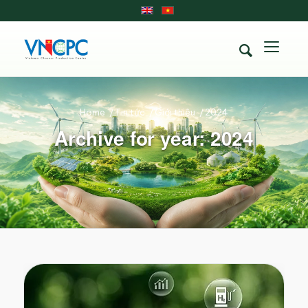
Home
/
Tin tức
/
Giới thiệu
/
2024
Archive for year: 2024