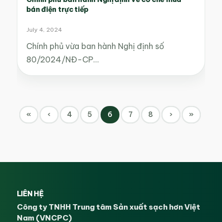
bán điện trực tiếp
July 4, 2024
Chính phủ vừa ban hành Nghị định số
80/2024/NĐ-CP…
«
‹
4
5
6
7
8
›
»
LIÊN HỆ
Công ty TNHH Trung tâm Sản xuất sạch hơn Việt
Nam (VNCPC)