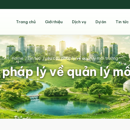
Trang chủ
Giới thiệu
Dịch vụ
Dự án
Tin tức
Home
/
Tin tức
/
yêu cầu pháp lý về quản lý môi trường
 pháp lý về quản lý mô