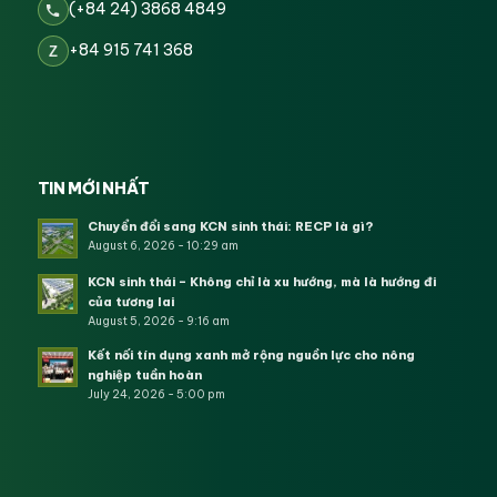
(+84 24) 3868 4849
+84 915 741 368
Z
TIN MỚI NHẤT
Chuyển đổi sang KCN sinh thái: RECP là gì?
August 6, 2026 - 10:29 am
KCN sinh thái – Không chỉ là xu hướng, mà là hướng đi
của tương lai
August 5, 2026 - 9:16 am
Kết nối tín dụng xanh mở rộng nguồn lực cho nông
nghiệp tuần hoàn
July 24, 2026 - 5:00 pm