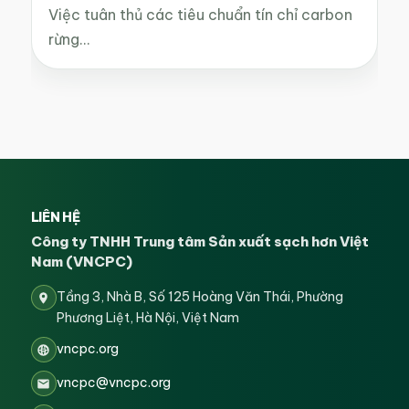
Việc tuân thủ các tiêu chuẩn tín chỉ carbon
rừng…
LIÊN HỆ
Công ty TNHH Trung tâm Sản xuất sạch hơn Việt
Nam (VNCPC)
Tầng 3, Nhà B, Số 125 Hoàng Văn Thái, Phường
Phương Liệt, Hà Nội, Việt Nam
vncpc.org
vncpc@vncpc.org