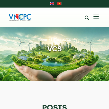
Home
/
Tin tức
/
VCS
VCS
POSTS