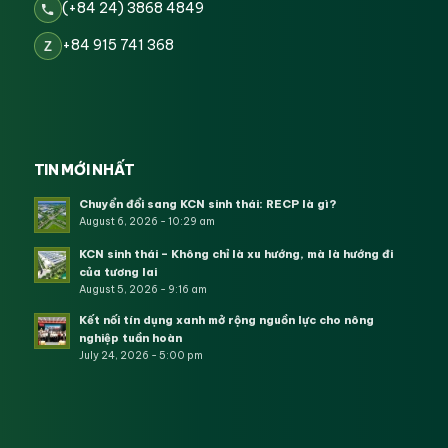
(+84 24) 3868 4849
+84 915 741 368
Z
TIN MỚI NHẤT
Chuyển đổi sang KCN sinh thái: RECP là gì?
August 6, 2026 - 10:29 am
KCN sinh thái – Không chỉ là xu hướng, mà là hướng đi
của tương lai
August 5, 2026 - 9:16 am
Kết nối tín dụng xanh mở rộng nguồn lực cho nông
nghiệp tuần hoàn
July 24, 2026 - 5:00 pm