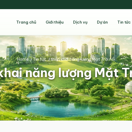
Trang chủ
Giới thiệu
Dịch vụ
Dự án
Tin tức
Home
/
Tin tức
/
triển khai năng lượng Mặt Trời nổi
 khai năng lượng Mặt Tr