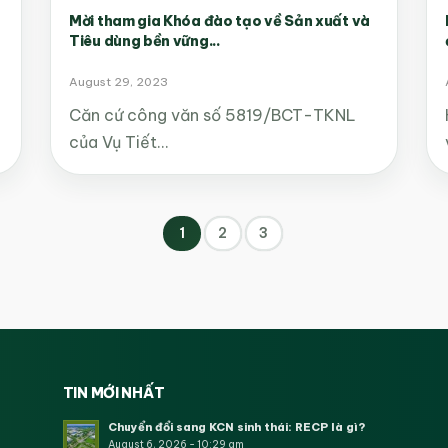
h
Mời tham gia Khóa đào tạo về Sản xuất và
Tiêu dùng bền vững...
August 29, 2023
Căn cứ công văn số 5819/BCT-TKNL
của Vụ Tiết…
1
2
3
TIN MỚI NHẤT
Chuyển đổi sang KCN sinh thái: RECP là gì?
August 6, 2026 - 10:29 am