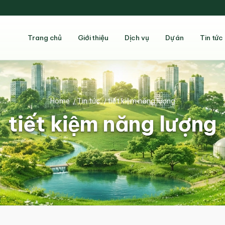
Trang chủ
Giới thiệu
Dịch vụ
Dự án
Tin tức
Home
/
Tin tức
/
tiết kiệm năng lượng
tiết kiệm năng lượng