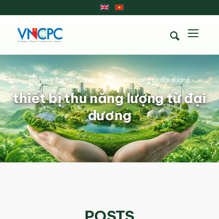
Home
/
Tin tức
/
thiết bị thu năng lượng từ đại dương
thiết bị thu năng lượng từ đại
dương
POSTS