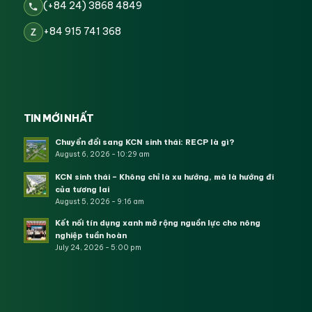
(+84 24) 3868 4849
+84 915 741 368
Z
TIN MỚI NHẤT
Chuyển đổi sang KCN sinh thái: RECP là gì?
August 6, 2026 - 10:29 am
KCN sinh thái – Không chỉ là xu hướng, mà là hướng đi
của tương lai
August 5, 2026 - 9:16 am
Kết nối tín dụng xanh mở rộng nguồn lực cho nông
nghiệp tuần hoàn
July 24, 2026 - 5:00 pm