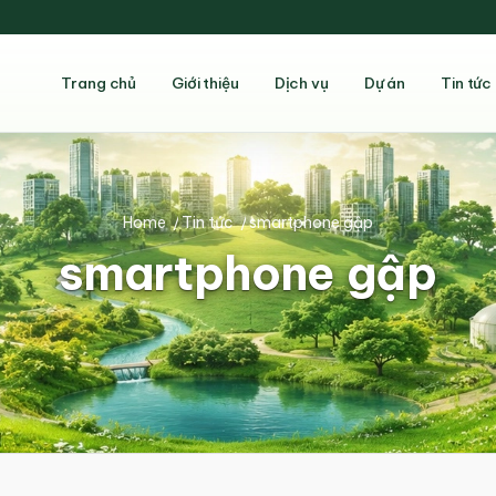
Trang chủ
Giới thiệu
Dịch vụ
Dự án
Tin tức
Home
/
Tin tức
/
smartphone gập
smartphone gập